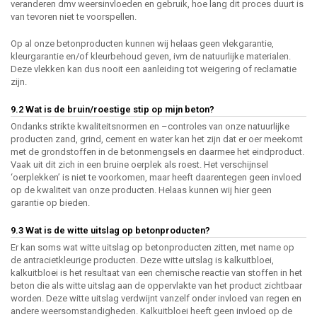
veranderen dmv weersinvloeden en gebruik, hoe lang dit proces duurt is
van tevoren niet te voorspellen.
Op al onze betonproducten kunnen wij helaas geen vlekgarantie,
kleurgarantie en/of kleurbehoud geven, ivm de natuurlijke materialen.
Deze vlekken kan dus nooit een aanleiding tot weigering of reclamatie
zijn.
9.2 Wat is de bruin/roestige stip op mijn beton?
Ondanks strikte kwaliteitsnormen en –controles van onze natuurlijke
producten zand, grind, cement en water kan het zijn dat er oer meekomt
met de grondstoffen in de betonmengsels en daarmee het eindproduct.
Vaak uit dit zich in een bruine oerplek als roest. Het verschijnsel
‘oerplekken’ is niet te voorkomen, maar heeft daarentegen geen invloed
op de kwaliteit van onze producten. Helaas kunnen wij hier geen
garantie op bieden.
9.3 Wat is de witte uitslag op betonproducten?
Er kan soms wat witte uitslag op betonproducten zitten, met name op
de antracietkleurige producten. Deze witte uitslag is kalkuitbloei,
kalkuitbloei is het resultaat van een chemische reactie van stoffen in het
beton die als witte uitslag aan de oppervlakte van het product zichtbaar
worden. Deze witte uitslag verdwijnt vanzelf onder invloed van regen en
andere weersomstandigheden. Kalkuitbloei heeft geen invloed op de