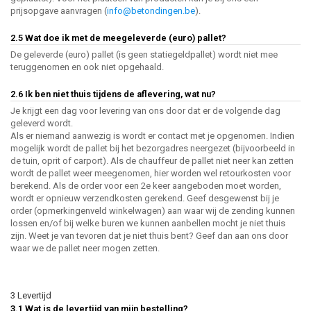
prijsopgave aanvragen (
info@betondingen.be
).
2.5 Wat doe ik met de meegeleverde (euro) pallet?
De geleverde (euro) pallet (is geen statiegeldpallet) wordt niet mee
teruggenomen en ook niet opgehaald.
2.6 Ik ben niet thuis tijdens de aflevering, wat nu?
Je krijgt een dag voor levering van ons door dat er de volgende dag
geleverd wordt.
Als er niemand aanwezig is wordt er contact met je opgenomen. Indien
mogelijk wordt de pallet bij het bezorgadres neergezet (bijvoorbeeld in
de tuin, oprit of carport). Als de chauffeur de pallet niet neer kan zetten
wordt de pallet weer meegenomen, hier worden wel retourkosten voor
berekend. Als de order voor een 2e keer aangeboden moet worden,
wordt er opnieuw verzendkosten gerekend. Geef desgewenst bij je
order (opmerkingenveld winkelwagen) aan waar wij de zending kunnen
lossen en/of bij welke buren we kunnen aanbellen mocht je niet thuis
zijn. Weet je van tevoren dat je niet thuis bent? Geef dan aan ons door
waar we de pallet neer mogen zetten.
3 Levertijd
3.1 Wat is de levertijd van mijn bestelling?