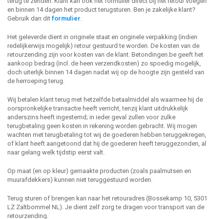
terug te zenden. Klant kan ook het formulier direct bij het retour voegen
en binnen 14 dagen het product terugsturen. Ben je zakelijke klant?
Gebruik dan dit
formulier
.
Het geleverde dient in originele staat en originele verpakking (indien
redelijkerwijs mogelijk) retour gestuurd te worden. De kosten van de
retourzending zijn voor kosten van de klant. Betondingen.be geeft het
aankoop bedrag (incl. de heen verzendkosten) zo spoedig mogelijk,
doch uiterlijk binnen 14 dagen nadat wij op de hoogte zijn gesteld van
de herroeping terug.
Wij betalen klant terug met hetzelfde betaalmiddel als waarmee hij de
oorspronkelijke transactie heeft verricht, tenzij klant uitdrukkelijk
anderszins heeft ingestemd; in ieder geval zullen voor zulke
terugbetaling geen kosten in rekening worden gebracht. Wij mogen
wachten met terugbetaling tot wij de goederen hebben teruggekregen,
of klant heeft aangetoond dat hij de goederen heeft teruggezonden, al
naar gelang welk tijdstip eerst valt.
Op maat (en op kleur) gemaakte producten (zoals paalmutsen en
muurafdekkers) kunnen niet teruggestuurd worden.
Terug sturen of brengen kan naar het retouradres (Bossekamp 10, 5301
LZ Zaltbommel NL). Je dient zelf zorg te dragen voor transport van de
retourzending.