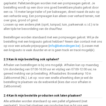
geplaatst. Palletzendingen worden met een pompwagen gelost. Je
bestelling wordt op een door ons goed bereikbare plaats gelost door
een ca. 15 meter lange trailer of per bakwagen, direct naast de auto op
een verharde weg. Een pompwagen kan alleen over verhard terrein, niet
over gras, grond of grind.
Lossen op een andere plek (oprit, tuinpad, tuin, parkeervak o.i.d.) is te
allen tijde ter beoordeling van de chauffeur.
Bestellingen worden standaard met een pompwagen gelost. Wil je de
bestelling met een knijpauto gelost hebben? Neem dan contact met ons
op voor een actuele prijsopgave (
info@betondingen.be
). (Lossen met
een knijpauto is vaak duurder en er is geen track en tracé mogelijk).
2.3 Kan ik mijn bestelling ook ophalen?
Afhalen van bestellingen is bij ons mogelijk. Afhalen kan op maandag
t/m donderdag van 07:00-16:30 uur en vrijdag van 07:00-12:00 uur, na
gereed melding van je bestelling. Afhaaladres: Bossekamp 10 in
Zaltbommel (NL). Let op: voor een snelle afwerking dien je wel de
bestelling te plaatsen via de webwinkel (kies dan voor afhalen in
Zaltbommel)
2.4 Kan ik mijn bestelde producten ook laten plaatsen?
Alle artikelen worden standaard op een pallet afgeleverd (niet
geplaatst). Voor het plaatsen van producten kan je bij ons een