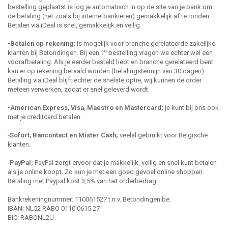
bestelling geplaatst is log je automatisch in op de site van je bank om
de betaling (net zoals bij internetbankieren) gemakkelijk af te ronden.
Betalen via iDeal is snel, gemakkelijk en veilig.
-Betalen op rekening;
is mogelijk voor branche gerelateerde zakelijke
e
klanten bij Betondingen. Bij een 1
bestelling vragen we echter wel een
voorafbetaling. Als je eerder besteld hebt en branche gerelateerd bent
kan er op rekening betaald worden (betalingstermijn van 30 dagen).
Betaling via iDeal blijft echter de snelste optie, wij kunnen de order
meteen verwerken, zodat er snel geleverd wordt.
-American Express, Visa, Maestro en Mastercard;
je kunt bij ons ook
met je creditcard betalen.
-
Sofort, Bancontact en Mister Cash;
veelal gebruikt voor Belgische
klanten.
-
PayPal;
PayPal zorgt ervoor dat je makkelijk, veilig en snel kunt betalen
als je online koopt. Zo kun je met een goed gevoel online shoppen.
Betaling met Paypal kost 3,5% van het orderbedrag.
Bankrekeningnummer: 110061527 t.n.v. Betondingen.be.
IBAN: NL52 RABO 0110 0615 27
BIC: RABONL2U