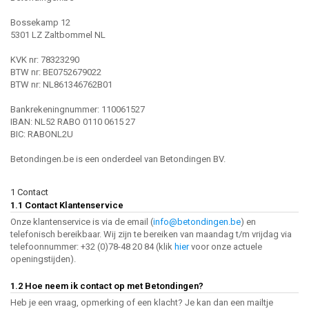
Bossekamp 12
5301 LZ Zaltbommel NL
KVK nr: 78323290
BTW nr: BE0752679022
BTW nr: NL861346762B01
Bankrekeningnummer: 110061527
IBAN: NL52 RABO 0110 0615 27
BIC: RABONL2U
Betondingen.be is een onderdeel van Betondingen BV.
1 Contact
1.1 Contact Klantenservice
Onze klantenservice is via de email (
info@betondingen.be
) en
telefonisch bereikbaar. Wij zijn te bereiken van maandag t/m vrijdag via
telefoonnummer: +32 (0)78-48 20 84 (klik
hier
voor onze actuele
openingstijden).
1.2 Hoe neem ik contact op met Betondingen?
Heb je een vraag, opmerking of een klacht? Je kan dan een mailtje