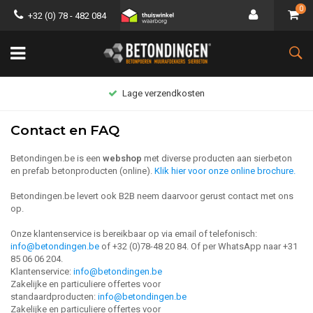
0
+32 (0) 78 - 482 084
Lage verzendkosten
Contact en FAQ
Betondingen.be is een
webshop
met diverse producten aan sierbeton
en prefab betonproducten (online).
Klik hier voor onze online brochure.
Betondingen.be levert ook B2B neem daarvoor gerust contact met ons
op.
Onze klantenservice is bereikbaar op via email of telefonisch:
info@betondingen.be
of +32 (0)78-48 20 84. Of per WhatsApp naar +31
85 06 06 204.
Klantenservice:
info@betondingen.be
Zakelijke en particuliere offertes voor
standaardproducten:
info@betondingen.be
Zakelijke en particuliere offertes voor