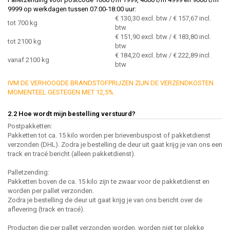
9999 op werkdagen tussen 07:00-18:00 uur:
€ 130,30 excl. btw / € 157,67 incl.
tot 700 kg
btw
€ 151,90 excl. btw / € 183,80 incl.
tot 2100 kg
btw
€ 184,20 excl. btw / € 222,89 incl.
vanaf 2100 kg
btw
IVM DE VERHOOGDE BRANDSTOFPRIJZEN ZIJN DE VERZENDKOSTEN
MOMENTEEL GESTEGEN MET 12,5%.
2.2 Hoe wordt mijn bestelling verstuurd?
Postpakketten:
Pakketten tot ca. 15 kilo worden per brievenbuspost of pakketdienst
verzonden (DHL). Zodra je bestelling de deur uit gaat krijg je van ons een
track en tracé bericht (alleen pakketdienst).
Palletzending:
Pakketten boven de ca. 15 kilo zijn te zwaar voor de pakketdienst en
worden per pallet verzonden.
Zodra je bestelling de deur uit gaat krijg je van ons bericht over de
aflevering (track en tracé).
Producten die per pallet verzonden worden, worden niet ter plekke