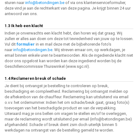
sturen naar
info@betondingen.be
of via ons klantenserviceformulier,
deze vind je aan de rechterkant van deze pagina. Je krijgt binnen 24 uur
antwoord van ons.
1.3 Ik heb een klacht
Indien je onverwachts een klacht hebt, dan horen wij dat graag. Wij
zullen er alles aan doen om deze tot tevredenheid van jouw op te lossen.
Vul dit
formulier
in en mail deze met de bijbehorende foto's
naar
info@betondingen.be
. Wij streven ernaar om, op werkdagen, je
email binnen enkele uren te beantwoorden. Als de ingediende klacht niet
door ons opgelost kan worden kan deze ingediend worden bij de
Geschillencommissie Thuiswinkel (www.sgc.nl).
1.4 Reclameren breuk of schade
Je dient bij ontvangst je bestelling te controleren op breuk,
beschadiging en compleetheid. Reclamering bij ontvangst melden op
de aftekenbon van de chauffeur. Reclamering kan uitsluitend via email
o.v.v. het ordernummer. Indien het om schade/beuk gaat, graag foto(s)
toevoegen van het beschadigde product en van de verpakking.
Uiteraard mag je ons bellen om vragen te stellen en/of te overleggen,
maar de reclamering wordt uitsluitend per email (
info@betondingen.be
)
afgehandeld. Schade of breuk dient zsm doch uiterlijk binnen 5
werkdagen na ontvangst van de bestelling gemeld te worden.