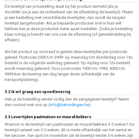
De levertijd van je bestelling staat bij het product vermeld (als je
doorklikt zie je aan de rechterkant van de afbeelding de levertijd). Plaats
je een bestelling met verschillende levertijden, dan wordt de langste
levertijd aangehouden. Als je bepaalde producten snel in huis wilt
hebben kan je deze producten beter apart bestellen. Zodra je bestelling
klaar is krijg je bericht van ons over de aflevering (of gereedmelding bij
afhalen).
Als het product op voorraad is gelden deze levertijden per postcode
gebied: Postcode 2000 t/m 3999: op maandag t/m donderdag voor 15u
besteld is de volgende werkdag geleverd. Op vrijdag voor 12u besteld
wordt maandag geleverd. Voor postcodes 1000 t/m 1999, 4000 t/m
9999 kan de levering een dag langer duren (afhankelijk van de
transportplanning).
3.2 Ik wil graag een spoedlevering
Heb je de bestelling eerder nodig dan de aangegeven levertijd? Neem
dan contact met ons op (
info@betondingen.be
)
3.3 Levertijden paalmutsen en muurafdekkers
Waarom is de levertijd van paalmutsen en muurafdekkers 3-5 weken? De
levertijd varieert van 3-5 weken, dit is mede afhankelijk van het aantal en
het seizoen. Van april tot november zal de levertijd eerder 3-6 weken zijn