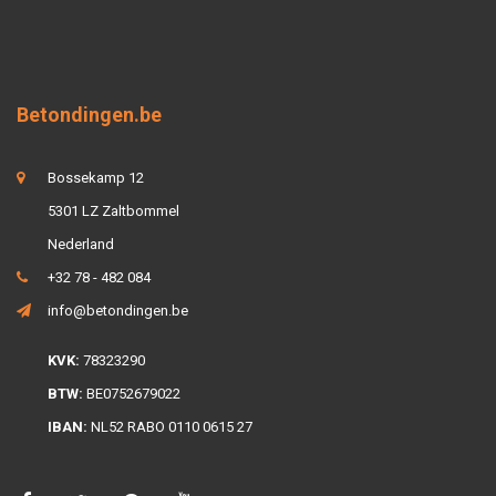
Betondingen.be
Bossekamp 12
5301 LZ Zaltbommel
Nederland
+32 78 - 482 084
info@betondingen.be
KVK:
78323290
BTW:
BE0752679022
IBAN:
NL52 RABO 0110 0615 27