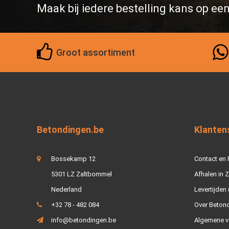
Maak bij iedere bestelling kans op ee
Groot assortiment
Betondingen.be
Klanten
Bossekamp 12
Contact en
5301 LZ Zaltbommel
Afhalen in 
Nederland
Levertijden 
+32 78 - 482 084
Over Beton
info@betondingen.be
Algemene v