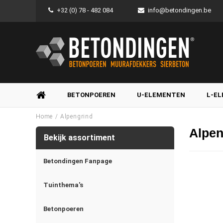
+32 (0) 78 - 482 084
info@betondingen.be
BETONPOEREN
U-ELEMENTEN
L-E
/
Home
Alpengrind
Alpen
Bekijk assortiment
Betondingen Fanpage
Tuinthema's
Betonpoeren