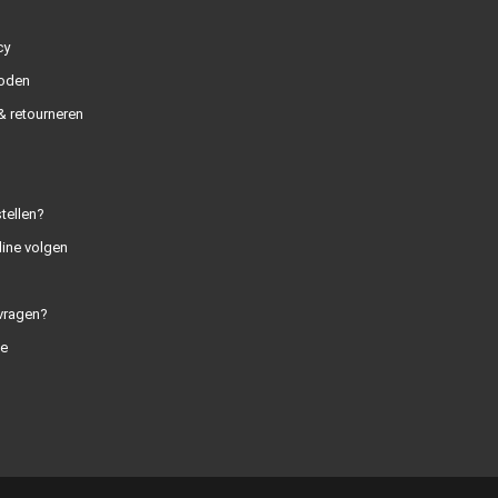
cy
oden
 retourneren
tellen?
line volgen
vragen?
e