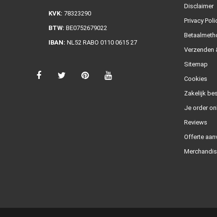
Disclaimer
KVK:
78323290
Privacy Poli
BTW:
BE0752679022
Betaalmeth
IBAN:
NL52 RABO 0110 0615 27
Verzenden &
Sitemap
Cookies
Zakelijk bes
Je order on
Reviews
Offerte aan
Merchandis