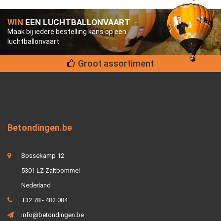
WIN
EEN LUCHTBALLONVAART
Maak bij iedere bestelling kans op een
luchtballonvaart
Groot assortiment
Betondingen.be
Bossekamp 12
5301 LZ Zaltbommel
Nederland
+32 78 - 482 084
info@betondingen.be