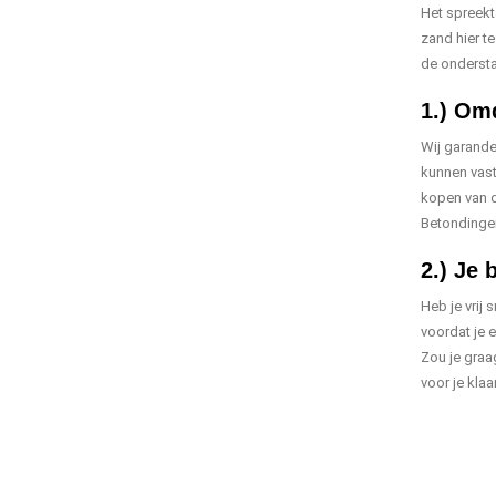
Het spreekt 
zand hier t
de ondersta
1.) Omd
Wij garander
kunnen vast
kopen van d
Betondinge
2.) Je 
Heb je vrij
voordat je 
Zou je graag
voor je klaa