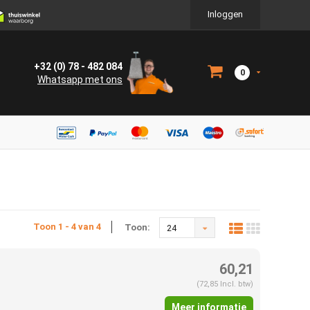
Inloggen
+32 (0) 78 - 482 084
0
Whatsapp met ons
Toon 1 - 4 van 4
Toon:
24
60,21
(72,85 Incl. btw)
Meer informatie