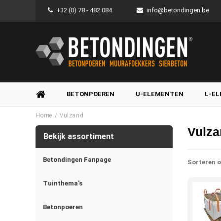
+32 (0) 78 - 482 084
info@betondingen.be
BETONPOEREN
U-ELEMENTEN
L-E
/
Home
Vulzand
Vulza
Bekijk assortiment
Betondingen Fanpage
Sorteren o
Tuinthema's
Betonpoeren