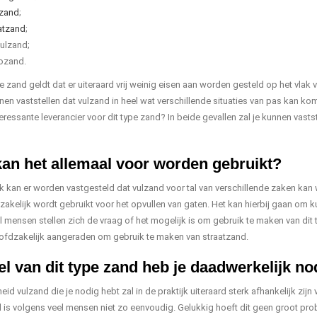
zand
;
atzand
;
ulzand;
ozand.
e zand geldt dat er uiteraard vrij weinig eisen aan worden gesteld op het vlak
nen vaststellen dat vulzand in heel wat verschillende situaties van pas kan ko
eressante leverancier voor dit type zand? In beide gevallen zal je kunnen vastste
an het allemaal voor worden gebruikt?
jk kan er worden vastgesteld dat vulzand voor tal van verschillende zaken kan w
akelijk wordt gebruikt voor het opvullen van gaten. Het kan hierbij gaan om
l mensen stellen zich de vraag of het mogelijk is om gebruik te maken van dit 
oofdzakelijk aangeraden om gebruik te maken van straatzand.
l van dit type zand heb je daadwerkelijk no
id vulzand die je nodig hebt zal in de praktijk uiteraard sterk afhankelijk zijn
 is volgens veel mensen niet zo eenvoudig. Gelukkig hoeft dit geen groot probl