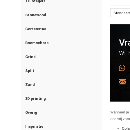
Tuintegels
Standaar
Stonewood
Cortenstaal
Vr
Boomschors
Wij 
Grind
Split
Zand
3D printing
Wanneer je 
Overig
een vrij vo
Inspiratie
Oph