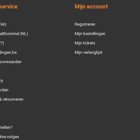
service
Mijn account
 FAQ
Registreren
Zaltbommel (NL)
Mijn bestellingen
(*)
Mijn tickets
dingen.be
Mijn verlanglijst
oorwaarden
cy
oden
 retourneren
tellen?
line volgen