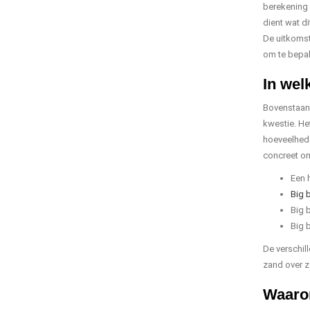
berekening 
dient wat d
De uitkomst
om te bepal
In wel
Bovenstaand
kwestie. He
hoeveelhede
concreet om
Een 
Big 
Big 
Big 
De verschil
zand over z
Waarom