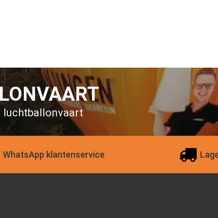
LLONVAART
n luchtballonvaart
WhatsApp klantenservice
Lage