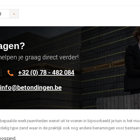
d
agen?
helpen je graag direct verder!
+32 (0) 78 - 482 084
info@betondingen.be
bepaalde werkzaamheden wenst uit te voeren in bijvoorbeeld je tuin is het mog
ordelig type zand waar in de praktijk ook nog andere benamingen voor bestaan.
oogzand
;