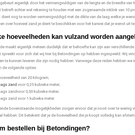
gebeurt eigenlijk door het vermenigvuldigen van de lengte en de breedte van h
it betreft echter wel rekening te houden met een zogenaamde inklink van 10 pr
 dient nog te worden vermenigvuldigd met de dikte van de laag welke je wenst 
en over hoeveel zand je dient te beschikken voor het karwei dat je wenst uit te
ke hoeveelheden kan vulzand worden aange
e maakt eigenlijk meteen duidelijk dat er behoefte kan zijn aan verschillende 
t spreekt voor zich dat wij hier bij Betondingen op hebben ingespeeld. Wij vin
n te kunnen leveren die zijn nodig hebben. Vanwege deze reden hebben we i
 de volgende opties:
hoeveelheid van 20 kilogram;
bags zand
voor 0,25 kubieke meter;
bags zandvoor 0,50 kubieke meter;
bags zand voor 1 kubieke meter.
lende bovenstaande mogelijkheden zorgen ervoor dat je nooit over te weinig vu
al hebben. Dit betekent dat je de hoeveelheid die je koopt volledig kan afste
 bestellen bij Betondingen?