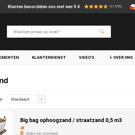
Klanten beoordelen ons met een 9.4
(11.579)
LEMENTEN
KLANTENDIENST
VIDEO'S
OVER ONS
nd
p:
Standaard
Big bag ophoogzand / straatzand 0,5 m3
stuks op voorraad