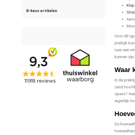
Klap
B-keus artikelen
Stra
Aanv
Micr
Voor dit typ
praktijk kun
naar een int
kunnen zijn.
Waar k
In de prakti
zand hoofdz
vijvers? Vee
eigenlijk h
Hoevee
De hoeveelhe
hoeveelheid