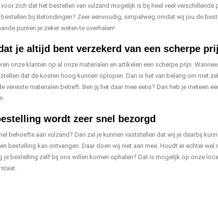
voor zich dat het bestellen van vulzand mogelijk is bij heel veel verschillend
e bestellen bij Betondingen? Zeer eenvoudig, simpelweg omdat wij jou de bes
ande punten je zeker weten te overhalen!
at je altijd bent verzekerd van een scherpe pri
en onze klanten op al onze materialen en artikelen een scherpe prijs. Wanneer 
stellen dat de kosten hoog kunnen oplopen. Dan is het van belang om met zeke
e vereiste materialen betreft. Ben jij het daar mee eens? Dan heb je meteen e
n.
bestelling wordt zeer snel bezorgd
 snel behoefte aan vulzand? Dan zal je kunnen vaststellen dat wij je daarbij ku
een bestelling kan ontvangen. Daar doen wij niet aan mee. Houdt er echter wel 
 je bestelling zelf bij ons willen komen ophalen? Dat is mogelijk op onze locat
rstaat.