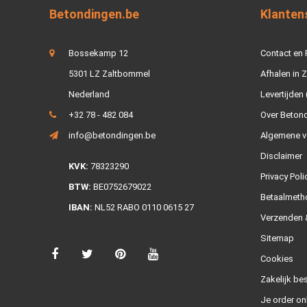
Betondingen.be
Klanten
Bossekamp 12
Contact en
5301 LZ Zaltbommel
Afhalen in 
Nederland
Levertijden 
+32 78 - 482 084
Over Beton
info@betondingen.be
Algemene v
Disclaimer
KVK:
78323290
Privacy Poli
BTW:
BE0752679022
Betaalmeth
IBAN:
NL52 RABO 0110 0615 27
Verzenden &
Sitemap
Cookies
Zakelijk bes
Je order on