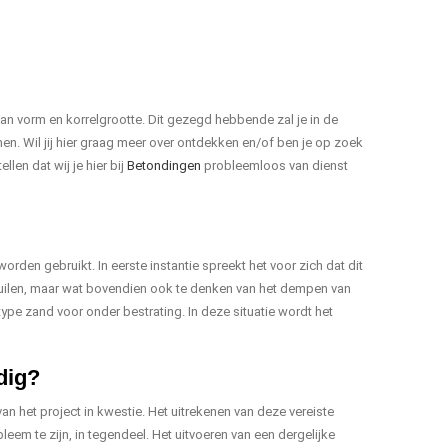
 van vorm en korrelgrootte. Dit gezegd hebbende zal je in de
men. Wil jij hier graag meer over ontdekken en/of ben je op zoek
llen dat wij je hier bij
Betondingen
probleemloos van dienst
orden gebruikt. In eerste instantie spreekt het voor zich dat dit
 kuilen, maar wat bovendien ook te denken van het dempen van
type zand voor onder bestrating. In deze situatie wordt het
dig?
 van het project in kwestie. Het uitrekenen van deze vereiste
eem te zijn, in tegendeel. Het uitvoeren van een dergelijke