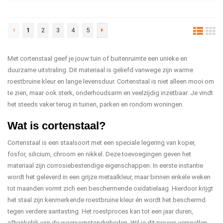
1
2
3
4
5
Met cortenstaal geef je jouw tuin of buitenruimte een unieke en
duurzame uitstraling. Dit materiaal is geliefd vanwege zijn warme
roestbruine kleur en lange levensduur. Cortenstaal is niet alleen mooi om
te zien, maar ook sterk, onderhoudsarm en veelzijdig inzetbaar. Je vindt
het steeds vaker terug in tuinen, parken en rondom woningen.
Wat is cortenstaal?
Cortenstaal is een staalsoort met een speciale legering van koper,
fosfor, silicium, chroom en nikkel. Deze toevoegingen geven het
materiaal zijn corrosiebestendige eigenschappen. In eerste instantie
wordt het geleverd in een grijze metaalkleur, maar binnen enkele weken
tot maanden vormt zich een beschermende oxidatielaag. Hierdoor krijgt
het staal zijn kenmerkende roestbruine kleur én wordt het beschermd
tegen verdere aantasting. Het roestproces kan tot een jaar duren,
afhankelijk van de weersomstandigheden. Wil je dit proces versnellen,