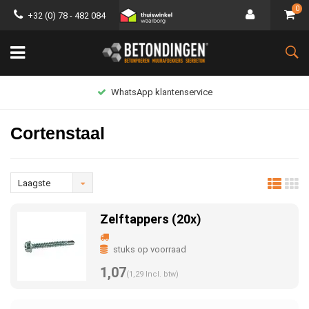
0
+32 (0) 78 - 482 084
WhatsApp klantenservice
Cortenstaal
Laagste
prijs
Zelftappers (20x)
stuks op voorraad
1,07
(1,29 Incl. btw)