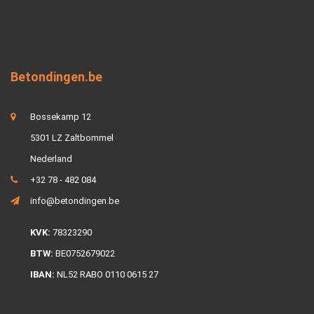
Betondingen.be
Bossekamp 12
5301 LZ Zaltbommel
Nederland
+32 78 - 482 084
info@betondingen.be
KVK:
78323290
BTW:
BE0752679022
IBAN:
NL52 RABO 0110 0615 27