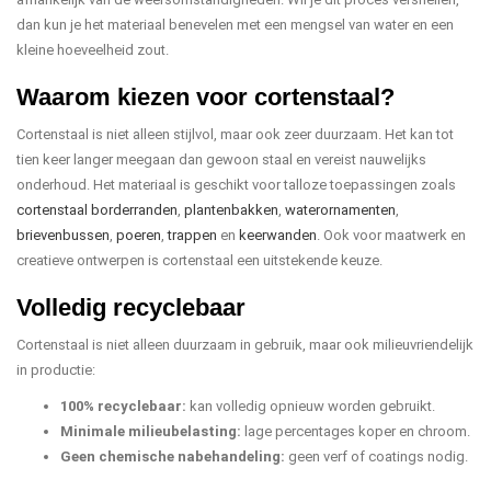
dan kun je het materiaal benevelen met een mengsel van water en een
kleine hoeveelheid zout.
Waarom kiezen voor cortenstaal?
Cortenstaal is niet alleen stijlvol, maar ook zeer duurzaam. Het kan tot
tien keer langer meegaan dan gewoon staal en vereist nauwelijks
onderhoud. Het materiaal is geschikt voor talloze toepassingen zoals
cortenstaal borderranden
,
plantenbakken
,
waterornamenten
,
brievenbussen
,
poeren
,
trappen
en
keerwanden
. Ook voor maatwerk en
creatieve ontwerpen is cortenstaal een uitstekende keuze.
Volledig recyclebaar
Cortenstaal is niet alleen duurzaam in gebruik, maar ook milieuvriendelijk
in productie:
100% recyclebaar:
kan volledig opnieuw worden gebruikt.
Minimale milieubelasting:
lage percentages koper en chroom.
Geen chemische nabehandeling:
geen verf of coatings nodig.