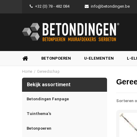
+32 (0) 78 - 482 084
info@betondingen.be
BETONPOEREN
U-ELEMENTEN
L-E
/
Home
Gereedschap
Gere
Bekijk assortiment
Betondingen Fanpage
Sorteren o
Tuinthema's
Betonpoeren