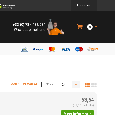
Inloggen
+32 (0) 78 - 482 084
0
Whatsapp met ons
Toon 1 - 24 van 44
Toon:
24
63,64
(77,00 Incl. btw)
Meer informatie