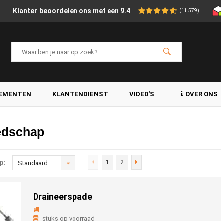
Klanten beoordelen ons met een 9.4
(11.579)
LEMENTEN
KLANTENDIENST
VIDEO'S
OVER ONS
edschap
1
2
p:
Standaard
Draineerspade
stuks op voorraad