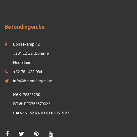
Betondingen.be
Bossekamp 12
5301 LZ Zaltbommel
Nederland
+32 78 - 482 084
info@betondingen.be
KVK:
78323290
BTW:
BE0752679022
IBAN:
NL52 RABO 0110 0615 27