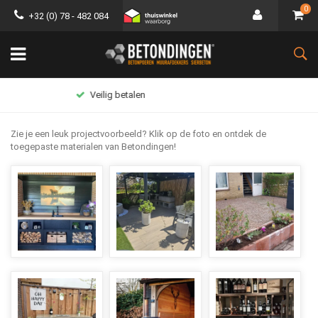
0
+32 (0) 78 - 482 084
Groot assortiment
Zie je een leuk projectvoorbeeld? Klik op de foto en ontdek de
toegepaste materialen van Betondingen!