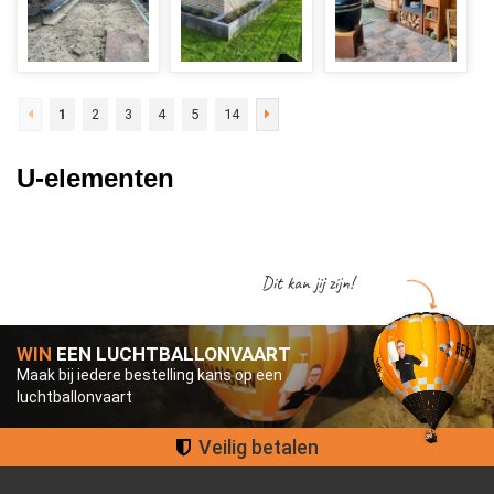
1
2
3
4
5
14
U-elementen
Dit kan jij zijn!
WIN
EEN LUCHTBALLONVAART
Maak bij iedere bestelling kans op een
luchtballonvaart
Groot assortiment