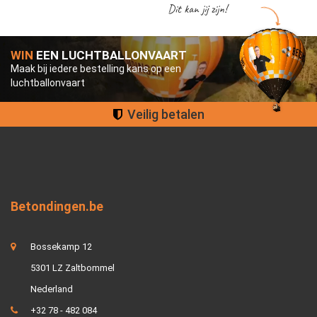
Dit kan jij zijn!
WIN
EEN LUCHTBALLONVAART
Maak bij iedere bestelling kans op een
luchtballonvaart
Groot assortiment
Betondingen.be
Bossekamp 12
5301 LZ Zaltbommel
Nederland
+32 78 - 482 084