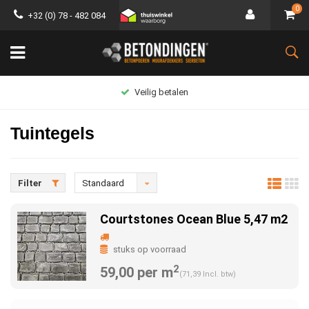
0
+32 (0) 78 - 482 084
Groot assortiment
Tuintegels
Filter
Standaard
Courtstones Ocean Blue 5,47 m2
stuks op voorraad
2
59,00 per m
(71,39 Incl. btw)