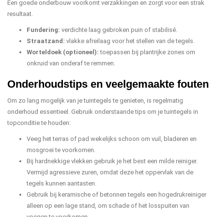
Een goede onderbouw voorkomt verzakkingen en zorgt voor een strak
resultaat.
Fundering:
verdichte laag gebroken puin of stabilisé.
Straatzand:
vlakke afreilaag voor het stellen van de tegels.
Worteldoek (optioneel):
toepassen bij plantrijke zones om
onkruid van onderaf te remmen.
Onderhoudstips en veelgemaakte fouten
Om zo lang mogelijk van je tuintegels te genieten, is regelmatig
onderhoud essentieel. Gebruik onderstaande tips om je tuintegels in
topconditie te houden:
Veeg het terras of pad wekelijks schoon om vuil, bladeren en
mosgroei te voorkomen.
Bij hardnekkige vlekken gebruik je het best een milde reiniger.
Vermijd agressieve zuren, omdat deze het oppervlak van de
tegels kunnen aantasten.
Gebruik bij keramische of betonnen tegels een hogedrukreiniger
alleen op een lage stand, om schade of het losspuiten van
voegen te voorkomen.