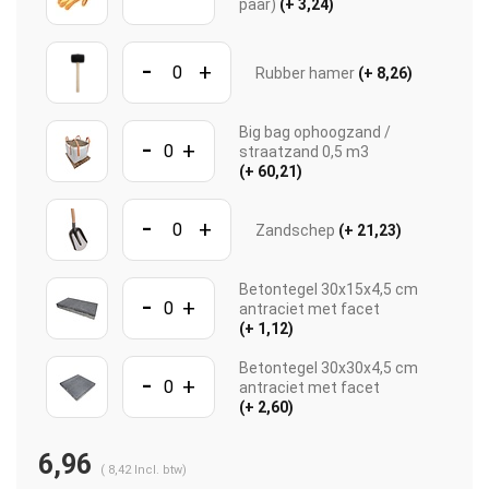
paar)
(+ 3,24)
-
+
Rubber hamer
(+ 8,26)
Big bag ophoogzand /
-
+
straatzand 0,5 m3
(+ 60,21)
-
+
Zandschep
(+ 21,23)
Betontegel 30x15x4,5 cm
-
+
antraciet met facet
(+ 1,12)
Betontegel 30x30x4,5 cm
-
+
antraciet met facet
(+ 2,60)
6,96
(
8,42
Incl. btw)