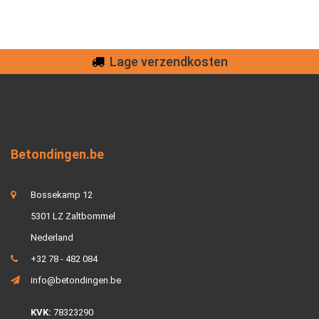
Lage verzendkosten
Betondingen.be
Bossekamp 12
5301 LZ Zaltbommel
Nederland
+32 78 - 482 084
info@betondingen.be
KVK:
78323290