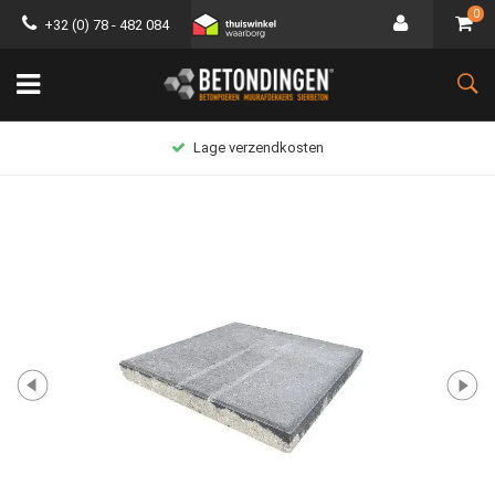
0
+32 (0) 78 - 482 084
Lage verzendkosten