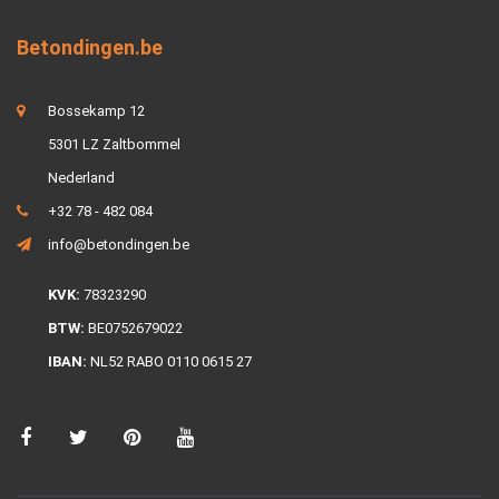
Betondingen.be
Bossekamp 12
5301 LZ Zaltbommel
Nederland
+32 78 - 482 084
info@betondingen.be
KVK:
78323290
BTW:
BE0752679022
IBAN:
NL52 RABO 0110 0615 27