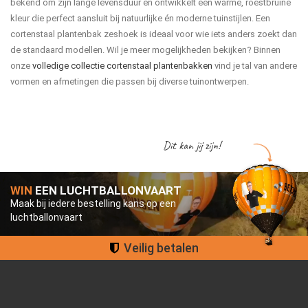
bekend om zijn lange levensduur en ontwikkelt een warme, roestbruine
kleur die perfect aansluit bij natuurlijke én moderne tuinstijlen. Een
cortenstaal plantenbak zeshoek is ideaal voor wie iets anders zoekt dan
de standaard modellen. Wil je meer mogelijkheden bekijken? Binnen
onze
volledige collectie cortenstaal plantenbakken
vind je tal van andere
vormen en afmetingen die passen bij diverse tuinontwerpen.
Dit kan jij zijn!
WIN
EEN LUCHTBALLONVAART
Maak bij iedere bestelling kans op een
luchtballonvaart
Veilig betalen