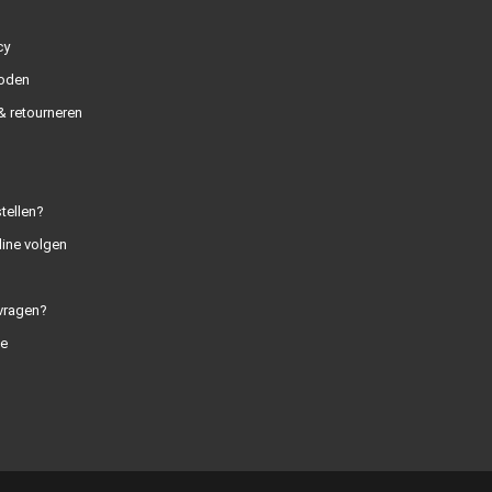
cy
oden
 retourneren
tellen?
line volgen
vragen?
e