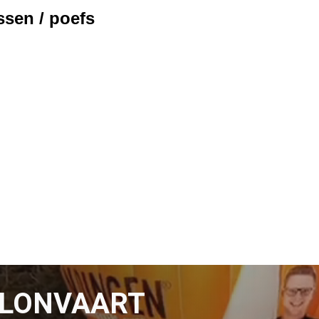
sen / poefs
LLONVAART