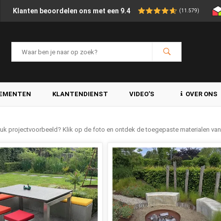
Klanten beoordelen ons met een 9.4
(11.579)
LEMENTEN
KLANTENDIENST
VIDEO'S
OVER ONS
leuk projectvoorbeeld? Klik op de foto en ontdek de toegepaste materialen va