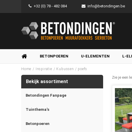
+32 (0) 78 - 482 084
info@betondingen.be
BETONPOEREN
U-ELEMENTEN
L-E
/
/
Home
Inspiratie
Kubussen / poefs
Zie je een 
Bekijk assortiment
Betondingen Fanpage
Tuinthema's
Betonpoeren