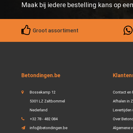
Maak bij iedere bestelling kans op ee
Groot assortiment
Betondingen.be
Klanten
Bossekamp 12
Contact en
5301 LZ Zaltbommel
Afhalen in 
Nederland
Levertijden 
+32 78 - 482 084
Over Beton
info@betondingen.be
Algemene v