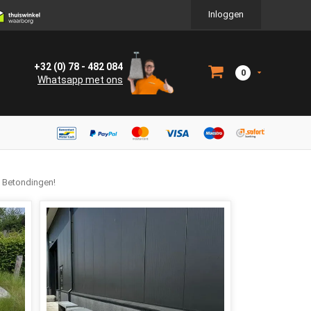
Inloggen
+32 (0) 78 - 482 084
0
Whatsapp met ons
n Betondingen!