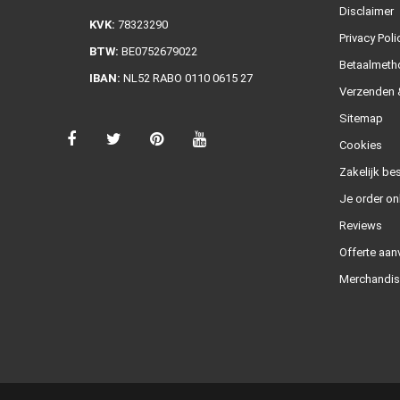
Disclaimer
KVK:
78323290
Privacy Poli
BTW:
BE0752679022
Betaalmeth
IBAN:
NL52 RABO 0110 0615 27
Verzenden &
Sitemap
Cookies
Zakelijk bes
Je order on
Reviews
Offerte aan
Merchandis