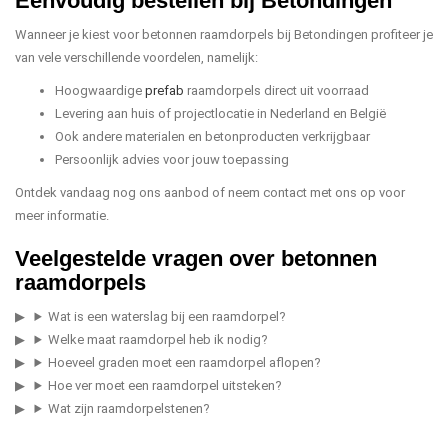
Eenvoudig bestellen bij Betondingen
Wanneer je kiest voor betonnen raamdorpels bij Betondingen profiteer je
van vele verschillende voordelen, namelijk:
Hoogwaardige
prefab
raamdorpels direct uit voorraad
Levering aan huis of projectlocatie in Nederland en België
Ook andere materialen en betonproducten verkrijgbaar
Persoonlijk advies voor jouw toepassing
Ontdek vandaag nog ons aanbod of neem contact met ons op voor
meer informatie.
Veelgestelde vragen over betonnen
raamdorpels
Wat is een waterslag bij een raamdorpel?
Welke maat raamdorpel heb ik nodig?
Hoeveel graden moet een raamdorpel aflopen?
Hoe ver moet een raamdorpel uitsteken?
Wat zijn raamdorpelstenen?