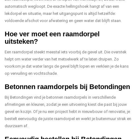
automatisch wegloopt. De exacte hellingshoek hangt af van een
lekdorpel en situatie, maar het uitgangspunt is altijd hetzelfde:
voldoende afschot voor afwatering en geen water dat blijft staan.
Hoe ver moet een raamdorpel
uitsteken?
Een raamdorpel steekt meestal iets voorbij de gevel uit. Die overstek
helpt om water verder van het metselwerk af te laten druipen. Zo
voorkom je dat water langs de gevel blijft lopen en verklein je de kans
op vervuiling en vochtschade.
Betonnen raamdorpels bij Betondingen
Bij Betondingen vind je betonnen raamdorpels in verschillende
afmetingen en kleuren, zodat je een uitvoering kiest die past bij jouw
gevel en kozijn. Of je nu een project hebt in nieuwbouw of renovatie, je
bestelt eenvoudig de juiste raamdorpel en werkt je buitenmuur strak en
duurzaam af.