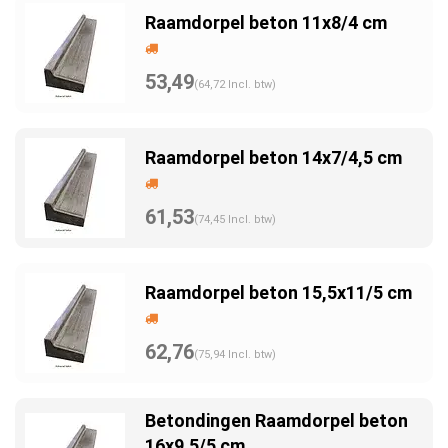
Raamdorpel beton 11x8/4 cm
53,49
(64,72 Incl. btw)
Raamdorpel beton 14x7/4,5 cm
61,53
(74,45 Incl. btw)
Raamdorpel beton 15,5x11/5 cm
62,76
(75,94 Incl. btw)
Betondingen Raamdorpel beton
16x9,5/5 cm