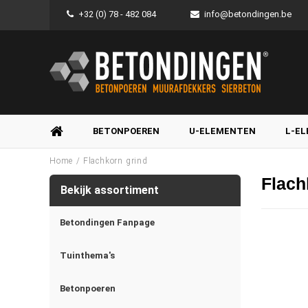
+32 (0) 78 - 482 084
info@betondingen.be
BETONPOEREN
U-ELEMENTEN
L-E
/
Home
Flachkorn grind
Flach
Bekijk assortiment
Betondingen Fanpage
Tuinthema's
Betonpoeren