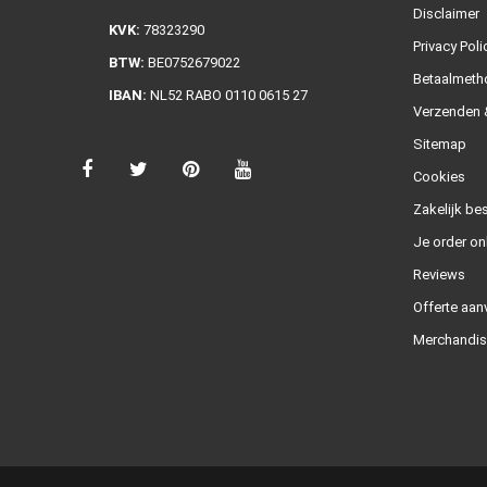
Disclaimer
KVK:
78323290
Privacy Poli
BTW:
BE0752679022
Betaalmeth
IBAN:
NL52 RABO 0110 0615 27
Verzenden &
Sitemap
Cookies
Zakelijk bes
Je order on
Reviews
Offerte aan
Merchandis