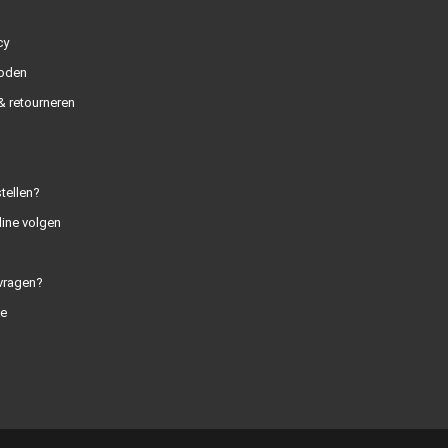
cy
oden
 retourneren
tellen?
line volgen
vragen?
e