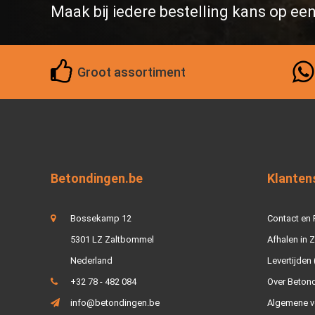
Maak bij iedere bestelling kans op ee
Groot assortiment
Betondingen.be
Klanten
Bossekamp 12
Contact en
5301 LZ Zaltbommel
Afhalen in 
Nederland
Levertijden 
+32 78 - 482 084
Over Beton
info@betondingen.be
Algemene v