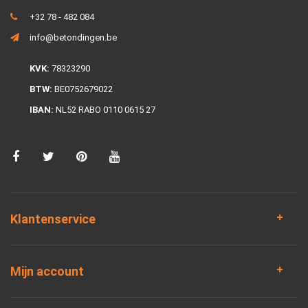
+32 78 - 482 084
info@betondingen.be
KVK:
78323290
BTW:
BE0752679022
IBAN:
NL52 RABO 0110 0615 27
Klantenservice
Mijn account