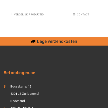
VERGELIJK PRODUCTEN
CONTACT
 verzendkosten
Ve
Betondingen.be
Bossekamp 12
5301 LZ Zaltbommel
Nederland