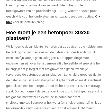
kleur grijs en is gemaakt van zelfverdichtend beton. Het
totaalgewicht van de poer bedraagt 108 kg, waardoor deze poer
geschikt is voor het ondersteunen van zwaardere constructies.
Klik
hier
voor de detailtekening.
Hoe moet je een betonpoer 30x30
plaatsen?
Wij krijgen vaak van klanten te horen dat ze advies nodig hebben met
betrekking tot het plaatsen van de betonpoer. Vandaar dat wij dit
eens haarfijn voor je gaan uitleggen. De stappen die je moet
ondernemen zijn over het algemeen altijd hetzelfde. Allereerst is het
belangrijk dat je begint met het graven van gaten, waarin je
vervolgens de betonpoeren zal plaatsen. Let er altijd goed op dat je
de gaten in de juiste afmetingen en diepte graaft en maak eventueel
gebruik van een betontegel, zodat de betonpoer 30x30 extra stevig
staat. Op het moment dat je de poer in de grond hebt geplaatst vul je
het gat aan met water en eventueel in combinatie met
snelbetonmortel. Besproei al het water (en snelbetonmortel) en klop
het oppervlak vervolgens stevig aan, zodat er geen lucht meer