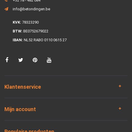
+32 78 - 482 084
info@betondingen.be
KVK:
78323290
BTW:
BE0752679022
IBAN:
NL52 RABO 0110 0615 27
Klantenservice
Mijn account
Populaire producten