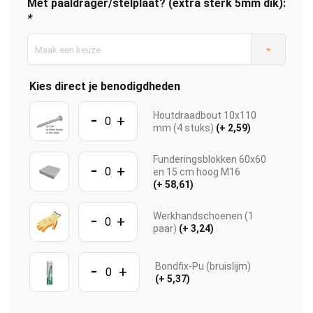
Met paaldrager/stelplaat? (extra sterk 5mm dik):
*
Maak een keuze
Kies direct je benodigdheden
-
Houtdraadbout 10x110
+
mm (4 stuks)
(+ 2,59)
Funderingsblokken 60x60
-
+
en 15 cm hoog M16
(+ 58,61)
-
Werkhandschoenen (1
+
paar)
(+ 3,24)
-
Bondfix-Pu (bruislijm)
+
(+ 5,37)