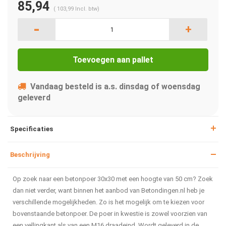
85,94
(
103,99
Incl. btw)
-
+
Toevoegen aan pallet
Vandaag besteld is a.s. dinsdag of woensdag
geleverd
Specificaties
Beschrijving
Op zoek naar een betonpoer 30x30 met een hoogte van 50 cm? Zoek
dan niet verder, want binnen het aanbod van Betondingen.nl heb je
verschillende mogelijkheden. Zo is het mogelijk om te kiezen voor
bovenstaande betonpoer. De poer in kwestie is zowel voorzien van
een vellingkant als van een M16 draadeind. Wordt geleverd in de