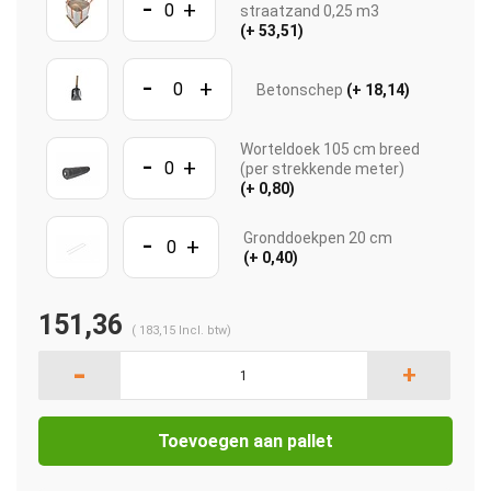
-
+
straatzand 0,25 m3
(+ 53,51)
-
+
Betonschep
(+ 18,14)
Worteldoek 105 cm breed
-
+
(per strekkende meter)
(+ 0,80)
-
Gronddoekpen 20 cm
+
(+ 0,40)
151,36
(
183,15
Incl. btw)
-
+
Toevoegen aan pallet