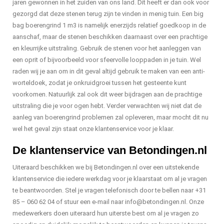
jaren gewonnen in het zuiden van ons land. Dit heeft er dan ook voor
gezorgd dat deze stenen terug zijn te vinden in menig tuin. Een big
bag boerengrind 1 m3 is namelijk enerzijds relatief goedkoop in de
aanschaf, maar de stenen beschikken daarnaast over een prachtige
en kleurrijke uitstraling. Gebruik de stenen voor het aanleggen van
een oprit of bijvoorbeeld voor sfeervolle looppaden in je tuin. Wel
raden wij je aan om in dit geval altijd gebruik te maken van een anti-
worteldoek, zodat je onkruidgroei tussen het gesteente kunt
voorkomen. Natuurlijk zal ook dit weer bijdragen aan de prachtige
uitstraling die je voor ogen hebt. Verder verwachten wij niet dat de
aanleg van boerengrind problemen zal opleveren, maar mocht dit nu
wel het geval zijn staat onze klantenservice voor je klaar.
De klantenservice van Betondingen.nl
Uiteraard beschikken we bij Betondingen.nl over een uitstekende
klantenservice die iedere werkdag voor je klaarstaat om al je vragen
te beantwoorden. Stel je vragen telefonisch door te bellen naar +31
85 – 060 62 04 of stuur een e-mail naar
info@betondingen.nl
. Onze
medewerkers doen uiteraard hun uiterste best om al je vragen zo