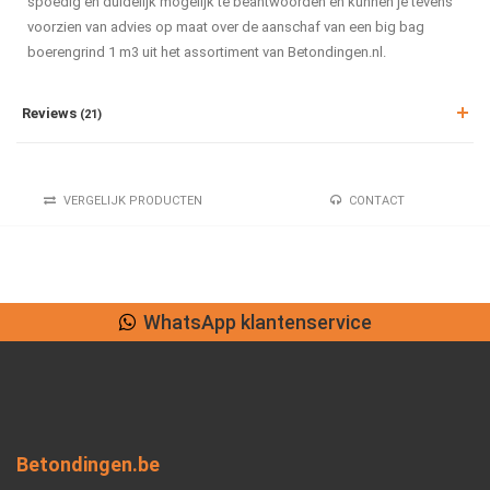
spoedig en duidelijk mogelijk te beantwoorden en kunnen je tevens
voorzien van advies op maat over de aanschaf van een big bag
boerengrind 1 m3 uit het assortiment van Betondingen.nl.
Reviews
(21)
VERGELIJK PRODUCTEN
CONTACT
Lage verzendkosten
Betondingen.be