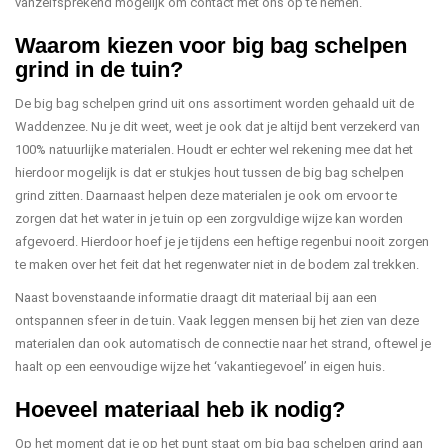
vanzelfsprekend mogelijk om contact met ons op te nemen.
Waarom kiezen voor big bag schelpen
grind in de tuin?
De big bag schelpen grind uit ons assortiment worden gehaald uit de
Waddenzee. Nu je dit weet, weet je ook dat je altijd bent verzekerd van
100% natuurlijke materialen. Houdt er echter wel rekening mee dat het
hierdoor mogelijk is dat er stukjes hout tussen de big bag schelpen
grind zitten. Daarnaast helpen deze materialen je ook om ervoor te
zorgen dat het water in je tuin op een zorgvuldige wijze kan worden
afgevoerd. Hierdoor hoef je je tijdens een heftige regenbui nooit zorgen
te maken over het feit dat het regenwater niet in de bodem zal trekken.
Naast bovenstaande informatie draagt dit materiaal bij aan een
ontspannen sfeer in de tuin. Vaak leggen mensen bij het zien van deze
materialen dan ook automatisch de connectie naar het strand, oftewel je
haalt op een eenvoudige wijze het ‘vakantiegevoel’ in eigen huis.
Hoeveel materiaal heb ik nodig?
Op het moment dat je op het punt staat om big bag schelpen grind aan