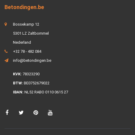
Betondingen.be
Bossekamp 12
5301 LZ Zaltbommel
Nederland
+32 78 - 482 084
info@betondingen.be
KVK:
78323290
BTW:
BE0752679022
IBAN:
NL52 RABO 0110 0615 27