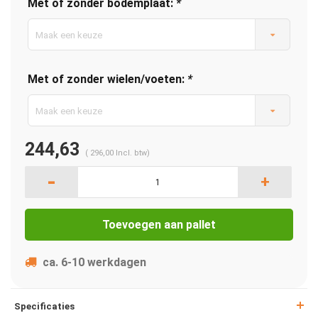
Met of zonder bodemplaat:
*
Maak een keuze
Met of zonder wielen/voeten:
*
Maak een keuze
244,63
(
296,00
Incl. btw)
-
+
Toevoegen aan pallet
ca. 6-10 werkdagen
Specificaties