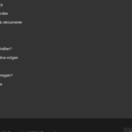
cy
oden
 retourneren
tellen?
line volgen
vragen?
e