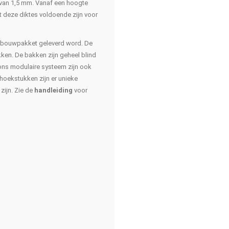
van 1,5 mm. Vanaf een hoogte
at deze diktes voldoende zijn voor
s bouwpakket geleverd word. De
en. De bakken zijn geheel blind
r ons modulaire systeem zijn ook
hoekstukken zijn er unieke
zijn. Zie de
handleiding
voor