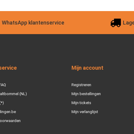
WhatsApp klantenservice
Lage
service
Mijn account
 FAQ
Registreren
Zaltbommel (NL)
Mijn bestellingen
(*)
Mijn tickets
dingen.be
Mijn verlanglijst
oorwaarden