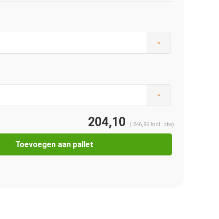
204,10
(
246,96
Incl. btw)
Toevoegen aan pallet
Afbeelding vergroten