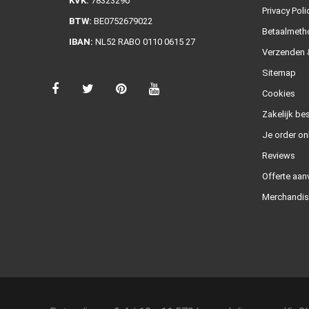
KVK:
78323290
Privacy Poli
BTW:
BE0752679022
Betaalmeth
IBAN:
NL52 RABO 0110 0615 27
Verzenden &
Sitemap
Cookies
Zakelijk bes
Je order on
Reviews
Offerte aan
Merchandis