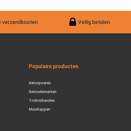
 verzendkosten
Veilig betalen
Populaire producten
Betonpoeren
Betonelementen
Trottoirbanden
Muurkappen