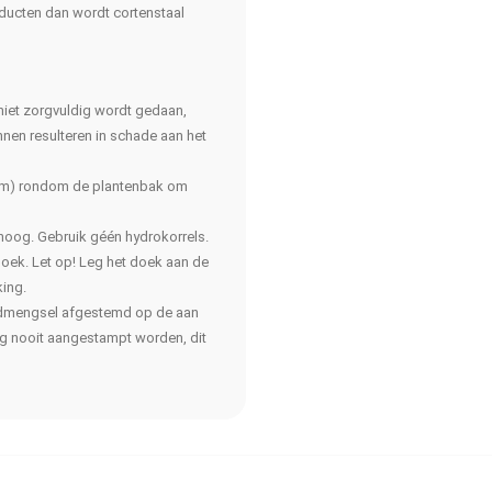
oducten dan wordt cortenstaal
 niet zorgvuldig wordt gedaan,
nen resulteren in schade aan het
 cm) rondom de plantenbak om
hoog. Gebruik géén hydrokorrels.
doek. Let op! Leg het doek aan de
ing.
ondmengsel afgestemd op de aan
ag nooit aangestampt worden, dit