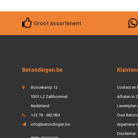
Groot assortiment
Betondingen.be
Klanten
Bossekamp 12
Contact en
5301 LZ Zaltbommel
Afhalen in 
Nederland
Levertijden 
+32 78 - 482 084
Over Beton
info@betondingen.be
Algemene v
Disclaimer