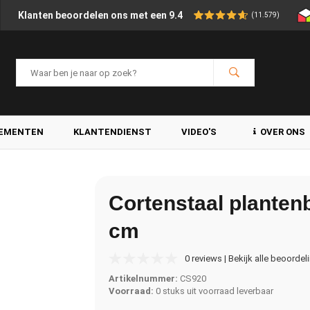
Klanten beoordelen ons met een 9.4
(11.579)
LEMENTEN
KLANTENDIENST
VIDEO'S
OVER ONS
Cortenstaal plante
cm
0 reviews | Bekijk alle beoordel
Artikelnummer:
CS920
Voorraad:
0 stuks uit voorraad leverbaar