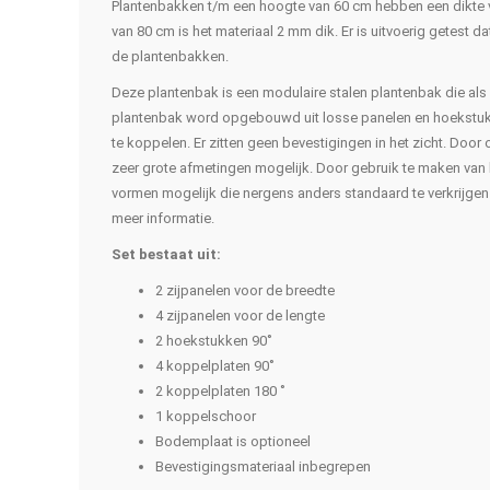
Plantenbakken t/m een hoogte van 60 cm hebben een dikte 
van 80 cm is het materiaal 2 mm dik. Er is uitvoerig getest d
de plantenbakken.
Deze plantenbak is een modulaire stalen plantenbak die al
plantenbak word opgebouwd uit losse panelen en hoekstukk
te koppelen. Er zitten geen bevestigingen in het zicht. Doo
zeer grote afmetingen mogelijk. Door gebruik te maken van 
vormen mogelijk die nergens anders standaard te verkrijgen 
meer informatie.
Set bestaat uit:
2 zijpanelen voor de breedte
4 zijpanelen voor de lengte
2 hoekstukken 90˚
4 koppelplaten 90˚
2 koppelplaten 180 ˚
1 koppelschoor
Bodemplaat is optioneel
Bevestigingsmateriaal inbegrepen