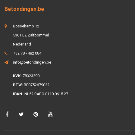
Betondingen.be
Bossekamp 12
5301 LZ Zaltbommel
Nederland
+32 78 - 482 084
info@betondingen.be
KVK:
78323290
BTW:
BE0752679022
IBAN:
NL52 RABO 0110 0615 27