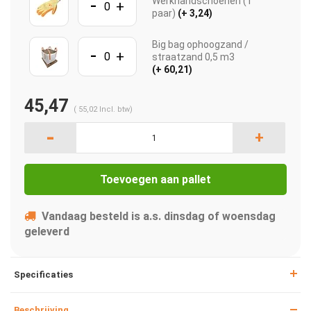
-
Werkhandschoenen (1
+
paar)
(+ 3,24)
Big bag ophoogzand /
-
+
straatzand 0,5 m3
(+ 60,21)
45,47
(
55,02
Incl. btw)
-
+
Toevoegen aan pallet
Vandaag besteld is a.s. dinsdag of woensdag
geleverd
Specificaties
Beschrijving