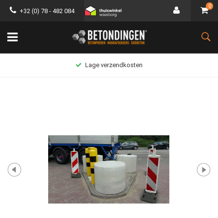
0
+32 (0) 78 - 482 084
Lage verzendkosten