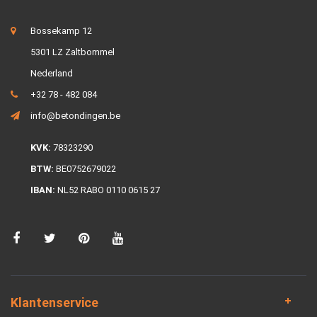
Bossekamp 12
5301 LZ Zaltbommel
Nederland
+32 78 - 482 084
info@betondingen.be
KVK:
78323290
BTW:
BE0752679022
IBAN:
NL52 RABO 0110 0615 27
Klantenservice