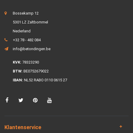
Bossekamp 12
5301 LZ Zaltbommel
Nederland
+32 78 - 482 084
info@betondingen.be
KVK:
78323290
BTW:
BE0752679022
IBAN:
NL52 RABO 0110 0615 27
Klantenservice