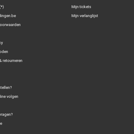
(*)
Mijn tickets
dingen.be
Mijn verlanglijst
oorwaarden
cy
oden
 retourneren
tellen?
line volgen
vragen?
e