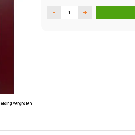
-
+
elding vergroten