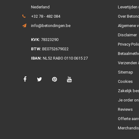
Nederland
Levertijden 
+32 78 - 482 084
Over Beton
info@betondingen.be
Algemene v
Disclaimer
KVK:
78323290
Privacy Poli
BTW:
BE0752679022
Betaalmeth
IBAN:
NL52 RABO 0110 0615 27
Verzenden &
Sitemap
Cookies
Zakelijk bes
Je order on
Reviews
Offerte aan
Merchandis