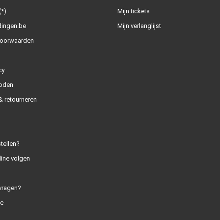
(*)
Mijn tickets
dingen.be
Mijn verlanglijst
oorwaarden
cy
oden
 retourneren
tellen?
line volgen
vragen?
e