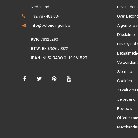
Nederland
Levertijden 
+32 78 - 482 084
Over Beton
info@betondingen.be
Algemene v
Disclaimer
KVK:
78323290
Privacy Poli
BTW:
BE0752679022
Betaalmeth
IBAN:
NL52 RABO 0110 0615 27
Verzenden &
Sitemap
Cookies
Zakelijk bes
Je order on
Reviews
Offerte aan
Merchandis