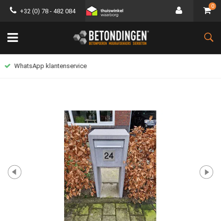
0
+32 (0) 78 - 482 084
Lage verzendkosten