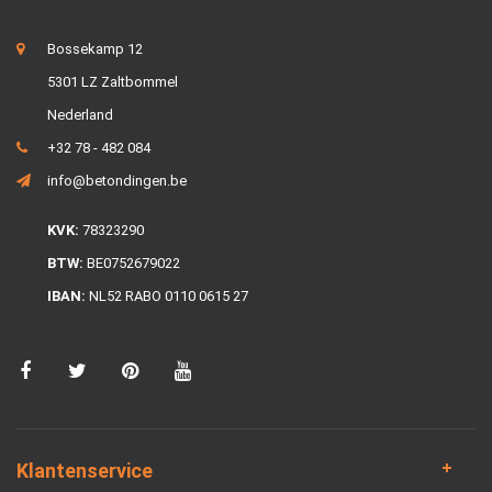
Bossekamp 12
5301 LZ Zaltbommel
Nederland
+32 78 - 482 084
info@betondingen.be
KVK:
78323290
BTW:
BE0752679022
IBAN:
NL52 RABO 0110 0615 27
Klantenservice