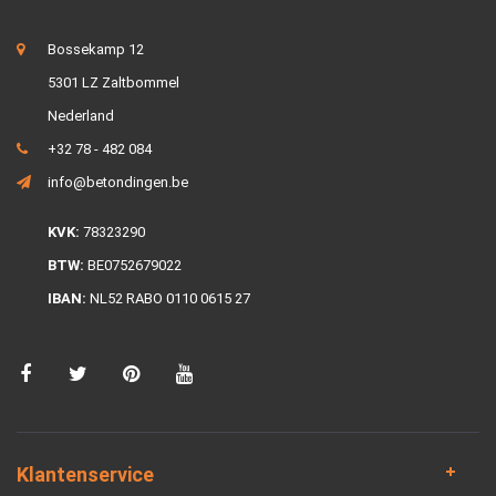
Bossekamp 12
5301 LZ Zaltbommel
Nederland
+32 78 - 482 084
info@betondingen.be
KVK:
78323290
BTW:
BE0752679022
IBAN:
NL52 RABO 0110 0615 27
Klantenservice