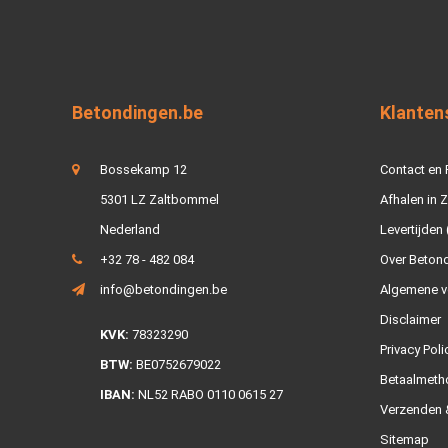
Betondingen.be
Klanten
Bossekamp 12
Contact en
5301 LZ Zaltbommel
Afhalen in 
Nederland
Levertijden 
+32 78 - 482 084
Over Beton
info@betondingen.be
Algemene v
Disclaimer
KVK:
78323290
Privacy Poli
BTW:
BE0752679022
Betaalmeth
IBAN:
NL52 RABO 0110 0615 27
Verzenden &
Sitemap