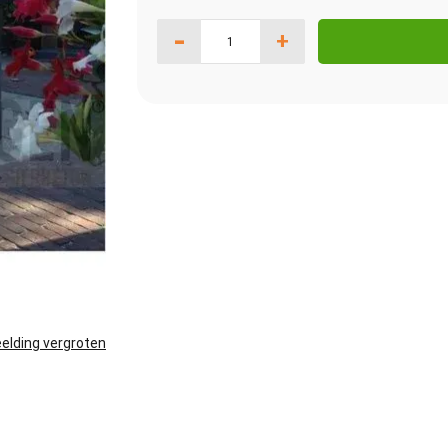
-
+
elding vergroten