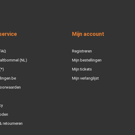
service
Mijn account
 FAQ
Registreren
Zaltbommel (NL)
Mijn bestellingen
(*)
Mijn tickets
dingen.be
Mijn verlanglijst
oorwaarden
cy
oden
 retourneren