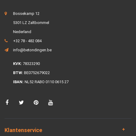
Bossekamp 12
5301 LZ Zaltbommel
Nederland
+32 78 - 482 084
info@betondingen.be
KVK:
78323290
BTW:
BE0752679022
IBAN:
NL52 RABO 0110 0615 27
Klantenservice