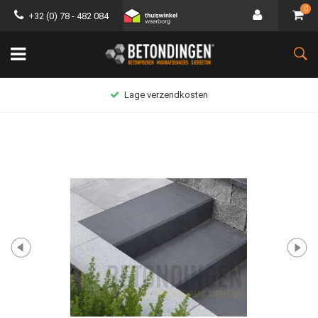
0
+32 (0) 78 - 482 084
Lage verzendkosten