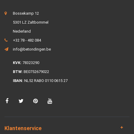
Bossekamp 12
5301 LZ Zaltbommel
Nederland
+32 78 - 482 084
info@betondingen.be
KVK:
78323290
BTW:
BE0752679022
IBAN:
NL52 RABO 0110 0615 27
Klantenservice