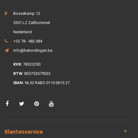
Bossekamp 12
5301 LZ Zaltbommel
Nederland
+32 78 - 482 084
info@betondingen.be
KVK:
78323290
BTW:
BE0752679022
IBAN:
NL52 RABO 0110 0615 27
Klantenservice