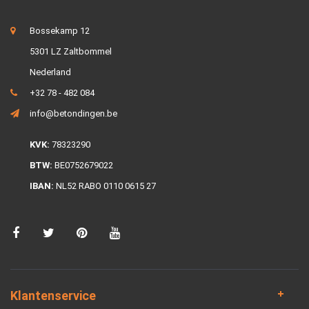
Bossekamp 12
5301 LZ Zaltbommel
Nederland
+32 78 - 482 084
info@betondingen.be
KVK:
78323290
BTW:
BE0752679022
IBAN:
NL52 RABO 0110 0615 27
Klantenservice