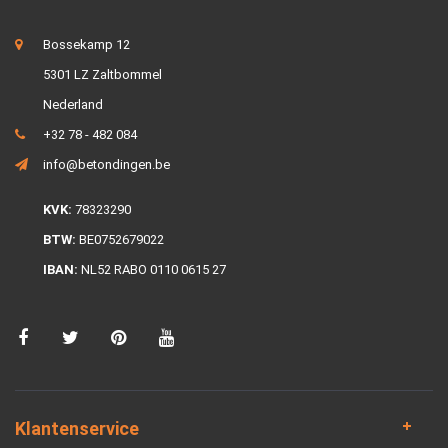
Bossekamp 12
5301 LZ Zaltbommel
Nederland
+32 78 - 482 084
info@betondingen.be
KVK:
78323290
BTW:
BE0752679022
IBAN:
NL52 RABO 0110 0615 27
Klantenservice