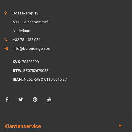
Bossekamp 12
5301 LZ Zaltbommel
Nederland
+32 78 - 482 084
info@betondingen.be
KVK:
78323290
BTW:
BE0752679022
IBAN:
NL52 RABO 0110 0615 27
Klantenservice