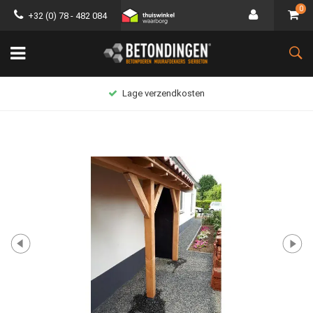
0
+32 (0) 78 - 482 084
Lage verzendkosten