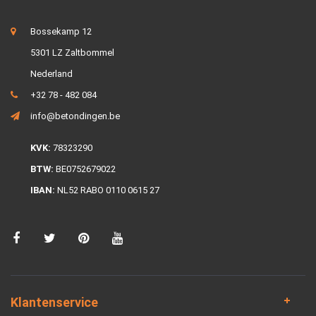
Bossekamp 12
5301 LZ Zaltbommel
Nederland
+32 78 - 482 084
info@betondingen.be
KVK:
78323290
BTW:
BE0752679022
IBAN:
NL52 RABO 0110 0615 27
Klantenservice