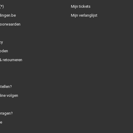
(*)
Mijn tickets
dingen.be
Mijn verlanglijst
oorwaarden
cy
oden
 retourneren
tellen?
line volgen
vragen?
e