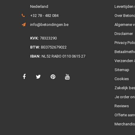
Nederland
Levertijden 
+32 78 - 482 084
Over Beton
info@betondingen.be
Algemene v
Disclaimer
KVK:
78323290
Privacy Poli
BTW:
BE0752679022
Betaalmeth
IBAN:
NL52 RABO 0110 0615 27
Verzenden &
Sitemap
Cookies
Zakelijk bes
Je order on
Reviews
Offerte aan
Merchandis