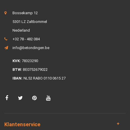
Bossekamp 12
5301 LZ Zaltbommel
Nederland
+32 78 - 482 084
info@betondingen.be
KVK:
78323290
BTW:
BE0752679022
IBAN:
NL52 RABO 0110 0615 27
Klantenservice