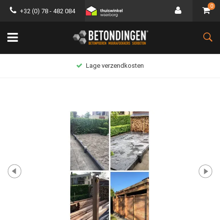
0
+32 (0) 78 - 482 084
Lage verzendkosten