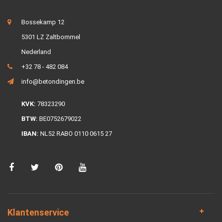
Bossekamp 12
5301 LZ Zaltbommel
Nederland
+32 78 - 482 084
info@betondingen.be
KVK:
78323290
BTW:
BE0752679022
IBAN:
NL52 RABO 0110 0615 27
Klantenservice