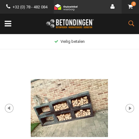
0
+32 (0) 78 - 482 084
Veilig betalen