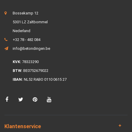
Bossekamp 12
5301 LZ Zaltbommel
Nederland
+32 78 - 482 084
info@betondingen.be
KVK:
78323290
BTW:
BE0752679022
IBAN:
NL52 RABO 0110 0615 27
Klantenservice