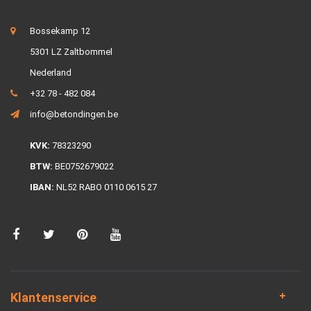
Bossekamp 12
5301 LZ Zaltbommel
Nederland
+32 78 - 482 084
info@betondingen.be
KVK:
78323290
BTW:
BE0752679022
IBAN:
NL52 RABO 0110 0615 27
Klantenservice