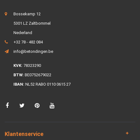
Bossekamp 12
5301 LZ Zaltbommel
Nederland
+32 78 - 482 084
info@betondingen.be
KVK:
78323290
BTW:
BE0752679022
IBAN:
NL52 RABO 0110 0615 27
Klantenservice