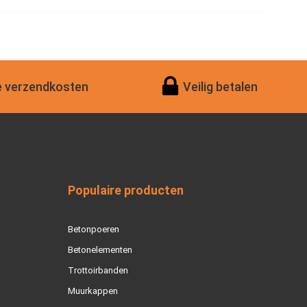
 verzendkosten
Veilig betalen
Populaire producten
Betonpoeren
Betonelementen
Trottoirbanden
Muurkappen