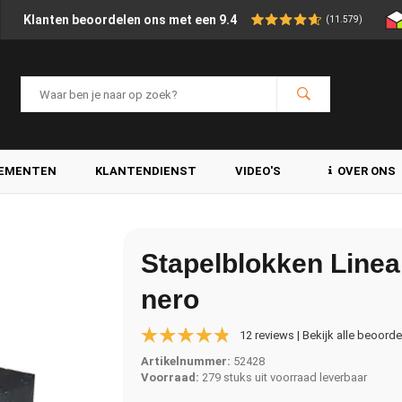
Klanten beoordelen ons met een 9.4
(11.579)
LEMENTEN
KLANTENDIENST
VIDEO'S
OVER ONS
Stapelblokken Line
nero
12 reviews | Bekijk alle beoord
Artikelnummer:
52428
Voorraad:
279 stuks uit voorraad leverbaar