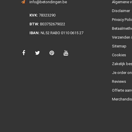
info@betondingen.be
Algemene v
Disclaimer
KVK:
78323290
Privacy Poli
BTW:
BE0752679022
Betaalmeth
IBAN:
NL52 RABO 0110 0615 27
Verzenden &
Sitemap
Cookies
Zakelijk bes
Je order on
Reviews
Offerte aan
Merchandis