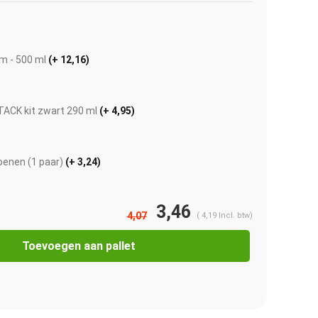
jm - 500 ml
(+ 12,16)
ACK kit zwart 290 ml
(+ 4,95)
enen (1 paar)
(+ 3,24)
3,46
4,07
(
4,19
Incl. btw)
Afbeelding vergroten
Toevoegen aan pallet