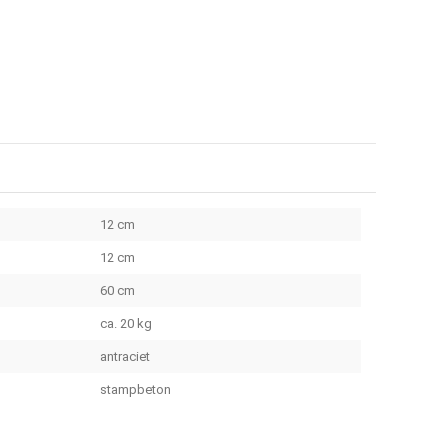
12 cm
12 cm
60 cm
ca. 20 kg
antraciet
stampbeton