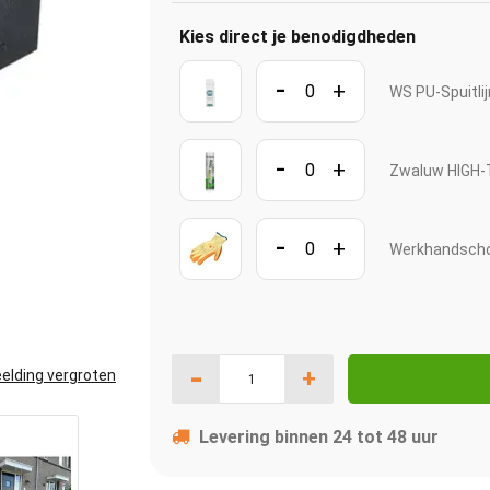
Kies direct je benodigdheden
-
+
WS PU-Spuitli
-
+
Zwaluw HIGH-T
-
+
Werkhandscho
-
+
elding vergroten
Levering binnen 24 tot 48 uur