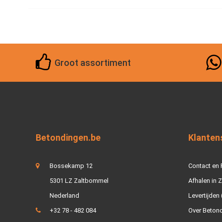
Groot assortiment
Betondingen.be
Klanten
Bossekamp 12
Contact en
5301 LZ Zaltbommel
Afhalen in 
Nederland
Levertijden 
+32 78 - 482 084
Over Beton