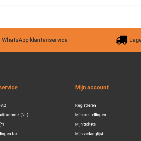
WhatsApp klantenservice
Lage
service
Mijn account
 FAQ
Registreren
Zaltbommel (NL)
Mijn bestellingen
(*)
Mijn tickets
dingen.be
Mijn verlanglijst