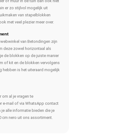
 of muur in de tuin dan ook niet
n er zo stijlvol mogelijk uit
bruikmaken van stapelblokken
ook met veel plezier meer over.
ment
e webwinkel van Betondingen zijn
om deze zowel horizontaal als
t je de blokken op de juiste manier
jm of kit en de blokken vervolgens
ig hebben is het uiteraard mogelijk
r om al je vragen te
r e-mail of via WhatsApp contact
e alle informatie bieden die je
 cm nero uit ons assortiment.