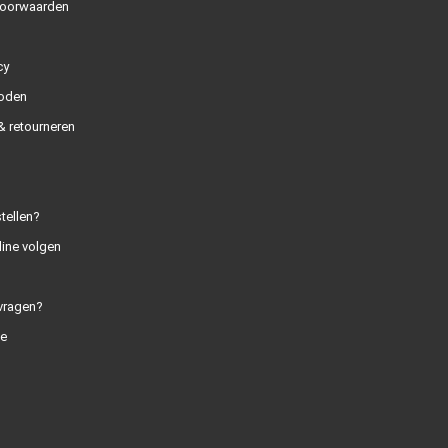
oorwaarden
cy
oden
 retourneren
tellen?
line volgen
vragen?
e