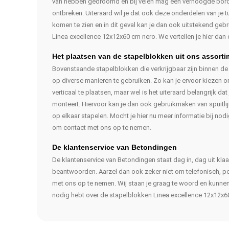
van hebben gedroomd en bij velen mag een verhoogde border
ontbreken. Uiteraard wil je dat ook deze onderdelen van je tui
komen te zien en in dit geval kan je dan ook uitstekend ge
Linea excellence 12x12x60 cm nero. We vertellen je hier dan 
Het plaatsen van de stapelblokken uit ons assorti
Bovenstaande stapelblokken die verkrijgbaar zijn binnen d
op diverse manieren te gebruiken. Zo kan je ervoor kiezen 
verticaal te plaatsen, maar wel is het uiteraard belangrijk da
monteert. Hiervoor kan je dan ook gebruikmaken van spuitli
op elkaar stapelen. Mocht je hier nu meer informatie bij nod
om contact met ons op te nemen.
De klantenservice van Betondingen
De klantenservice van Betondingen staat dag in, dag uit klaa
beantwoorden. Aarzel dan ook zeker niet om telefonisch, pe
met ons op te nemen. Wij staan je graag te woord en kunnen j
nodig hebt over de stapelblokken Linea excellence 12x12x60