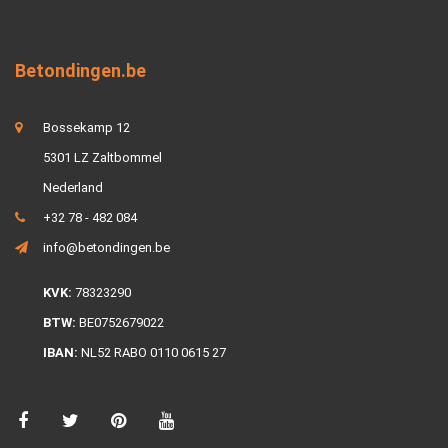
Betondingen.be
Bossekamp 12
5301 LZ Zaltbommel
Nederland
+32 78 - 482 084
info@betondingen.be
KVK:
78323290
BTW:
BE0752679022
IBAN:
NL52 RABO 0110 0615 27