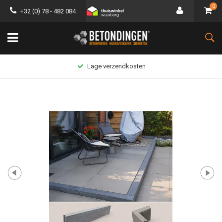
0
+32 (0) 78 - 482 084
Lage verzendkosten