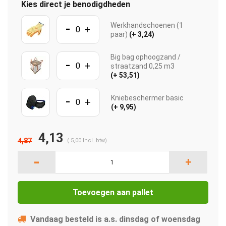
Kies direct je benodigdheden
-
Werkhandschoenen (1
+
paar)
(+ 3,24)
Big bag ophoogzand /
-
+
straatzand 0,25 m3
(+ 53,51)
-
Kniebeschermer basic
+
(+ 9,95)
4,13
4,87
(
5,00
Incl. btw)
-
+
Toevoegen aan pallet
Vandaag besteld is a.s. dinsdag of woensdag