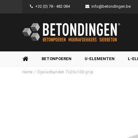
+32 (0) 78 - 482 084
info@betondingen.be
BETONPOEREN
U-ELEMENTEN
L-E
/
Home
Opsluitbanden 7x25x100 grijs