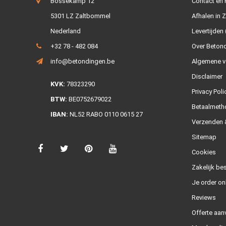
Bossekamp 12
Contact en
5301 LZ Zaltbommel
Afhalen in 
Nederland
Levertijden 
+32 78 - 482 084
Over Beton
info@betondingen.be
Algemene v
Disclaimer
KVK:
78323290
Privacy Poli
BTW:
BE0752679022
Betaalmeth
IBAN:
NL52 RABO 0110 0615 27
Verzenden &
Sitemap
Cookies
Zakelijk bes
Je order on
Reviews
Offerte aan