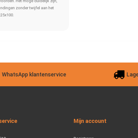
woorden. Het moge duidelijk zijn,
ndingen zonder twijfel aan het
x25x100.
WhatsApp klantenservice
Lage
service
Mijn account