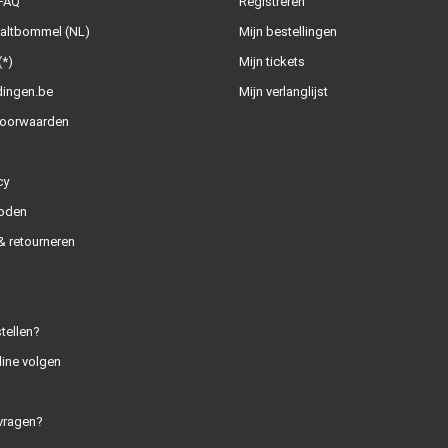
 FAQ
Registreren
Zaltbommel (NL)
Mijn bestellingen
(*)
Mijn tickets
dingen.be
Mijn verlanglijst
oorwaarden
cy
oden
 retourneren
tellen?
line volgen
vragen?