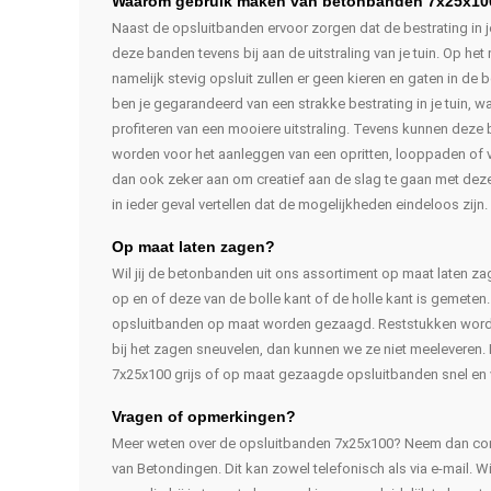
Waarom gebruik maken van betonbanden 7x25x10
Naast de opsluitbanden ervoor zorgen dat de bestrating in j
deze banden tevens bij aan de uitstraling van je tuin. Op he
namelijk stevig opsluit zullen er geen kieren en gaten in de b
ben je gegarandeerd van een strakke bestrating in je tuin, wa
profiteren van een mooiere uitstraling. Tevens kunnen deze
worden voor het aanleggen van een opritten, looppaden of 
dan ook zeker aan om creatief aan de slag te gaan met dez
in ieder geval vertellen dat de mogelijkheden eindeloos zijn.
Op maat laten zagen?
Wil jij de betonbanden uit ons assortiment op maat laten za
op en of deze van de bolle kant of de holle kant is gemeten.
opsluitbanden op maat worden gezaagd. Reststukken word
bij het zagen sneuvelen, dan kunnen we ze niet meeleveren.
7x25x100 grijs of op maat gezaagde opsluitbanden snel en 
Vragen of opmerkingen?
Meer weten over de opsluitbanden 7x25x100? Neem dan con
van Betondingen. Dit kan zowel telefonisch als via e-mail. W