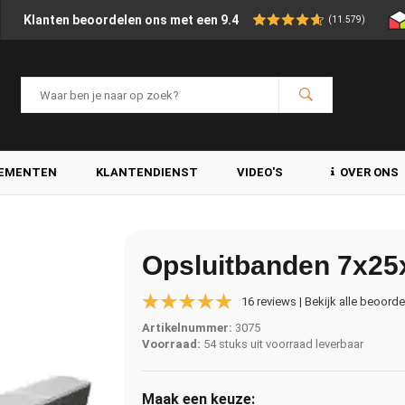
Klanten beoordelen ons met een 9.4
(11.579)
LEMENTEN
KLANTENDIENST
VIDEO'S
OVER ONS
Opsluitbanden 7x25x
16 reviews | Bekijk alle beoord
Artikelnummer:
3075
Voorraad:
54 stuks uit voorraad leverbaar
Maak een keuze: