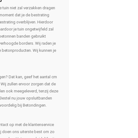
0
e tuin niet zal verzakken dragen
t moment dat je de bestrating
estrating overblijven. Hierdoor
ardoor je tuin ongetwijfeld zal
 betonnen banden gebruikt
verhoogde borders. Wij raden je
e betonproducten. Wij kunnen je
gen? Dat kan, geef het aantal cm
 Wij zullen ervoor zorgen dat de
en ook meegeleverd, tenzij deze
 Bestel nu jouw opsluitbanden
voordelig bij Betondingen.
tact op met de klantenservice
ij doen ons uiterste best om zo