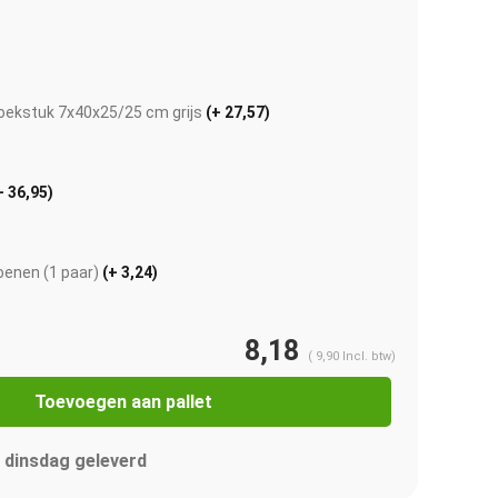
oekstuk 7x40x25/25 cm grijs
(+ 27,57)
+ 36,95)
enen (1 paar)
(+ 3,24)
8,18
(
9,90
Incl. btw)
Afbeelding vergroten
Toevoegen aan pallet
 dinsdag geleverd