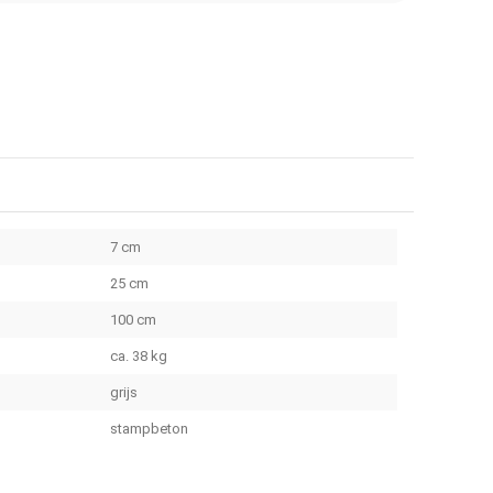
7 cm
25 cm
100 cm
ca. 38 kg
grijs
stampbeton