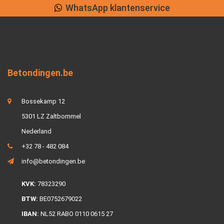
Lage verzendkosten
Betondingen.be
Bossekamp 12
5301 LZ Zaltbommel
Nederland
+32 78 - 482 084
info@betondingen.be
KVK:
78323290
BTW:
BE0752679022
IBAN:
NL52 RABO 0110 0615 27