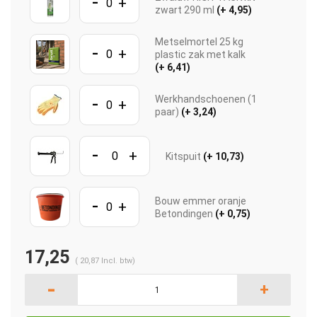
-
+
zwart 290 ml
(+ 4,95)
Metselmortel 25 kg
-
+
plastic zak met kalk
(+ 6,41)
-
Werkhandschoenen (1
+
paar)
(+ 3,24)
-
+
Kitspuit
(+ 10,73)
-
Bouw emmer oranje
+
Betondingen
(+ 0,75)
17,25
(
20,87
Incl. btw)
-
+