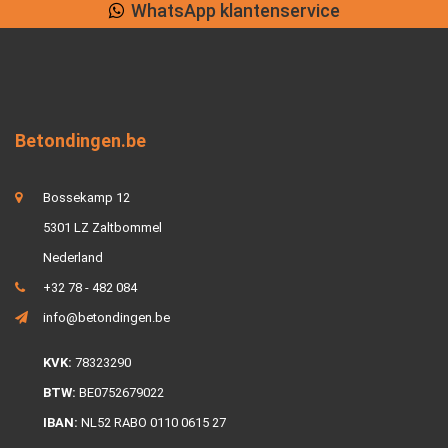
Lage verzendkosten
Betondingen.be
Bossekamp 12
5301 LZ Zaltbommel
Nederland
+32 78 - 482 084
info@betondingen.be
KVK:
78323290
BTW:
BE0752679022
IBAN:
NL52 RABO 0110 0615 27