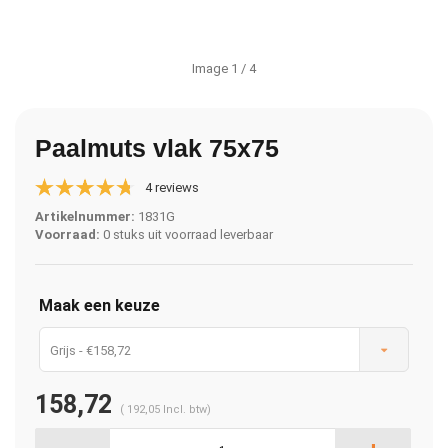
Image
1
/ 4
Paalmuts vlak 75x75
4 reviews
Artikelnummer:
1831G
Voorraad:
0 stuks uit voorraad leverbaar
Maak een keuze
Grijs - €158,72
158,72
(
192,05
Incl. btw)