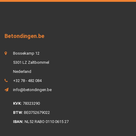
Betondingen.be
Bossekamp 12
5301 LZ Zaltbommel
Nederland
+32 78 - 482 084
info@betondingen.be
KVK:
78323290
BTW:
BE0752679022
IBAN:
NL52 RABO 0110 0615 27