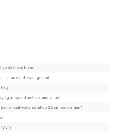
lfverdichtend beton
ijs, antraciet of zwart gecoat
8 kg
zijdig aflopend met sierrand en bol
, binnenkant waterhol zit op 2,5 cm van de rand*
 cm
 40 cm