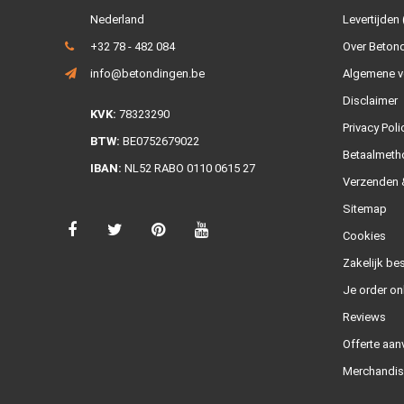
Nederland
Levertijden 
+32 78 - 482 084
Over Beton
info@betondingen.be
Algemene v
Disclaimer
KVK:
78323290
Privacy Poli
BTW:
BE0752679022
Betaalmeth
IBAN:
NL52 RABO 0110 0615 27
Verzenden &
Sitemap
Cookies
Zakelijk bes
Je order on
Reviews
Offerte aan
Merchandis