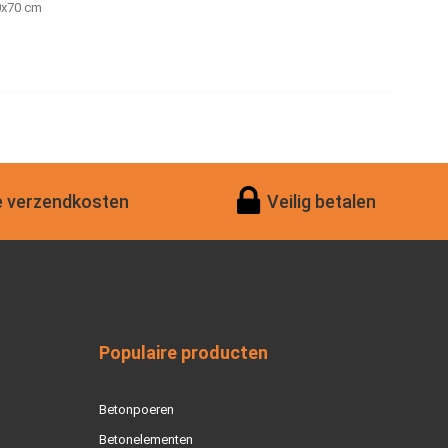
0x70 cm
 verzendkosten
Veilig betalen
Populaire producten
Betonpoeren
Betonelementen