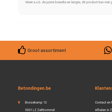
Meet a.u.b. de juiste breedte en lengte, dit product kan nie
Groot assortiment
Betondingen.be
Klanten
Bossekamp 12
Contact en
5301 LZ Zaltbommel
Afhalen in 