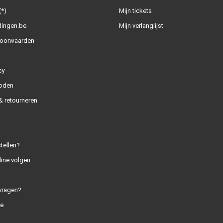
(*)
Mijn tickets
dingen.be
Mijn verlanglijst
oorwaarden
cy
oden
 retourneren
tellen?
line volgen
vragen?
e