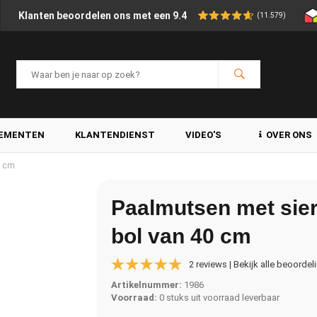
Klanten beoordelen ons met een 9.4
(11.579)
LEMENTEN
KLANTENDIENST
VIDEO'S
OVER ONS
0 cm
Paalmutsen met sie
bol van 40 cm
2 reviews | Bekijk alle beoordel
Artikelnummer:
1986
Voorraad:
0 stuks uit voorraad leverbaar