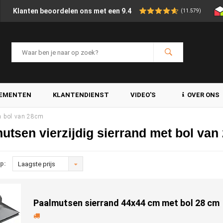
Klanten beoordelen ons met een 9.4
(11.579)
LEMENTEN
KLANTENDIENST
VIDEO'S
OVER ONS
n bol van 28cm
utsen vierzijdig sierrand met bol va
p:
Laagste prijs
Paalmutsen sierrand 44x44 cm met bol 28 cm