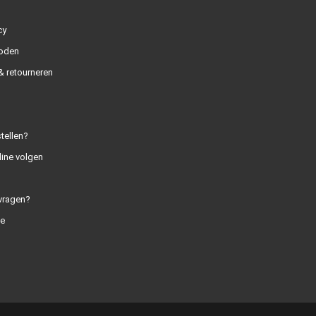
cy
oden
 retourneren
tellen?
line volgen
vragen?
e