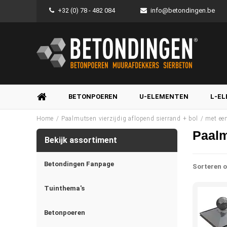
+32 (0) 78 - 482 084
info@betondingen.be
BETONPOEREN
U-ELEMENTEN
L-E
/
/
Home
Paalmutsen vierzijdig aflopend sierrand + bol
met ee
Paalm
Bekijk assortiment
Betondingen Fanpage
Sorteren o
Tuinthema's
Betonpoeren