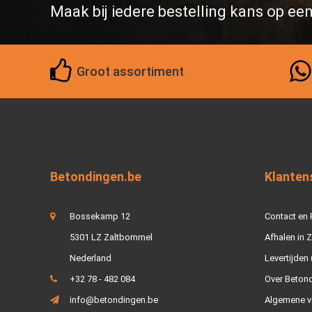
Maak bij iedere bestelling kans op ee
Groot assortiment
Betondingen.be
Klanten
Bossekamp 12
Contact en
5301 LZ Zaltbommel
Afhalen in 
Nederland
Levertijden 
+32 78 - 482 084
Over Beton
info@betondingen.be
Algemene v