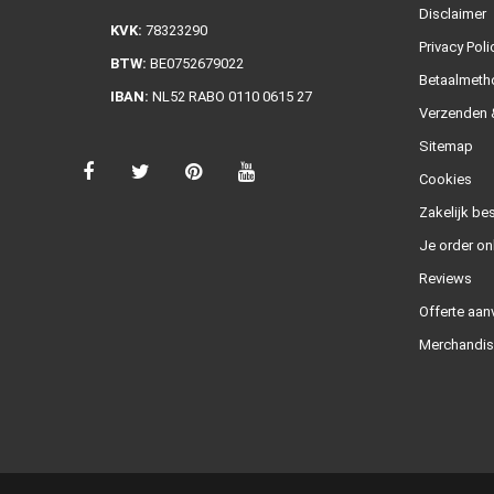
Disclaimer
KVK:
78323290
Privacy Poli
BTW:
BE0752679022
Betaalmeth
IBAN:
NL52 RABO 0110 0615 27
Verzenden &
Sitemap
Cookies
Zakelijk bes
Je order on
Reviews
Offerte aan
Merchandis