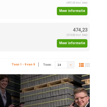
(497,55 Incl. btw)
Meer informatie
474,23
(573,82 Incl. btw)
Meer informatie
Toon 1 - 9 van 9
Toon:
24