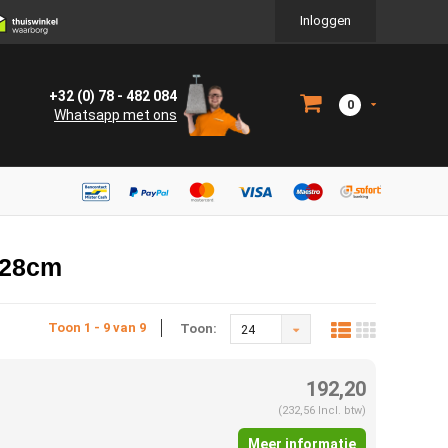
Inloggen
+32 (0) 78 - 482 084
0
Whatsapp met ons
n 28cm
Toon 1 - 9 van 9
Toon:
24
192,20
(232,56 Incl. btw)
Meer informatie