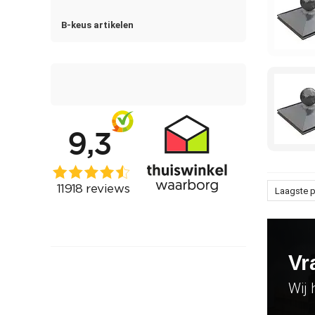
B-keus artikelen
Laagste p
Vr
Wij 