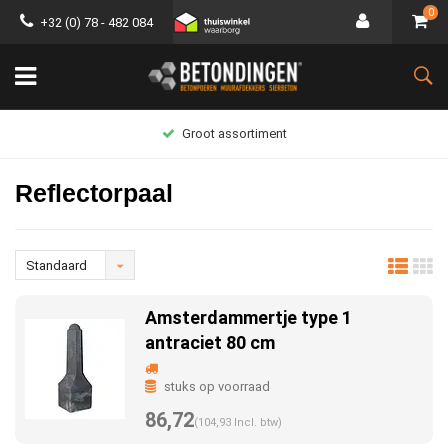
0
+32 (0) 78 - 482 084
Groot assortiment
Reflectorpaal
Standaard
Amsterdammertje type 1
antraciet 80 cm
stuks op voorraad
86,72
(104,93 Incl. btw)