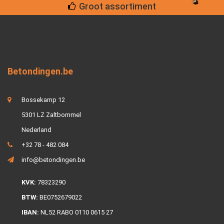
Groot assortiment
Betondingen.be
Bossekamp 12
5301 LZ Zaltbommel
Nederland
+32 78 - 482 084
info@betondingen.be
KVK:
78323290
BTW:
BE0752679022
IBAN:
NL52 RABO 0110 0615 27