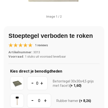
Image
1
/ 2
Stoeptegel verboden te roken
1 reviews
Artikelnummer:
3013
Voorraad:
1 stuks uit voorraad leverbaar
Kies direct je benodigdheden
-
Betontegel 30x30x4,5 grijs
+
met facet
(+ 1,60)
-
+
Rubber hamer
(+ 8,26)