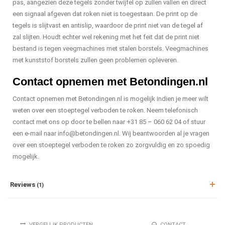
pas, aangezien deze tegels zonder twijfel op zullen vallen en direct
een signaal afgeven dat roken niet is toegestaan. De print op de
tegels is slijtvast en antislip, waardoor de print niet van de tegel af
zal slijten. Houdt echter wel rekening met het feit dat de print niet
bestand is tegen veegmachines met stalen borstels. Veegmachines
met kunststof borstels zullen geen problemen opleveren.
Contact opnemen met Betondingen.nl
Contact opnemen met Betondingen.nl is mogelijk indien je meer wilt
weten over een stoeptegel verboden te roken. Neem telefonisch
contact met ons op door te bellen naar +31 85 – 060 62 04 of stuur
een e-mail naar
info@betondingen.nl
. Wij beantwoorden al je vragen
over een stoeptegel verboden te roken zo zorgvuldig en zo spoedig
mogelijk.
Reviews
(1)
VERGELIJK PRODUCTEN
CONTACT